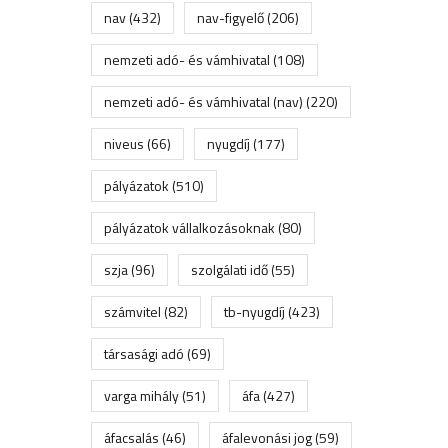
nav
(432)
nav-figyelő
(206)
nemzeti adó- és vámhivatal
(108)
nemzeti adó- és vámhivatal (nav)
(220)
niveus
(66)
nyugdíj
(177)
pályázatok
(510)
pályázatok vállalkozásoknak
(80)
szja
(96)
szolgálati idő
(55)
számvitel
(82)
tb-nyugdíj
(423)
társasági adó
(69)
varga mihály
(51)
áfa
(427)
áfacsalás
(46)
áfalevonási jog
(59)