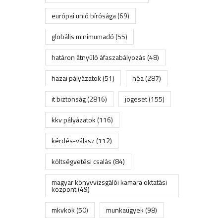
európai unió bírósága
(69)
globális minimumadó
(55)
határon átnyúló áfaszabályozás
(48)
hazai pályázatok
(51)
héa
(287)
it biztonság
(2816)
jogeset
(155)
kkv pályázatok
(116)
kérdés-válasz
(112)
költségvetési csalás
(84)
magyar könyvvizsgálói kamara oktatási
központ
(49)
mkvkok
(50)
munkaügyek
(98)