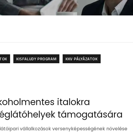
ATOK
KISFALUDY PROGRAM
KKV PÁLYÁZATOK
koholmentes italokra
déglátóhelyek támogatására
glátóipari vállalkozások versenyképességének növelése