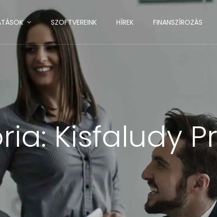
ATÁSOK
SZOFTVEREINK
HÍREK
FINANSZÍROZÁS
ria:
Kisfaludy 