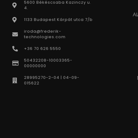
5600 Békéscsaba Kazinczy u.
4.
Al
1133 Budapest Kárpát utca 7/b
iroda@frederik-
technologies.com
+36 70 626 5550
50432208-10003365-
00000000
28995270-2-04 | 04-09-
015622