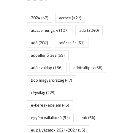
2024
(52)
accace
(127)
accace hungary
(107)
adó
(3040)
adó
(287)
adócsalás
(67)
adóellenőrzés
(69)
adó szaklap
(156)
adótraffipax
(56)
bdo magyarország
(47)
cégvilág
(229)
e-kereskedelem
(45)
egyéni vállalkozó
(53)
eub
(56)
eu pályázatok 2021-2027
(56)