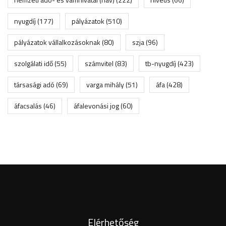
nyugdíj
(177)
pályázatok
(510)
pályázatok vállalkozásoknak
(80)
szja
(96)
szolgálati idő
(55)
számvitel
(83)
tb-nyugdíj
(423)
társasági adó
(69)
varga mihály
(51)
áfa
(428)
áfacsalás
(46)
áfalevonási jog
(60)
Elérhetőség