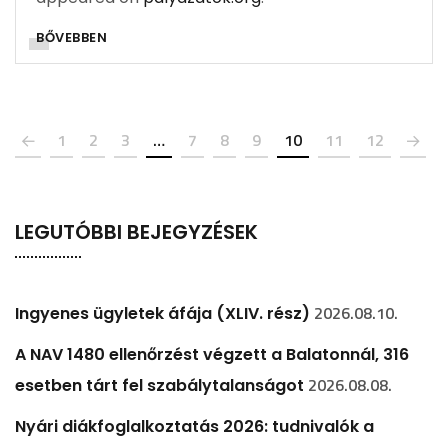
BŐVEBBEN
1
2
3
…
7
8
9
10
11
12
LEGUTÓBBI BEJEGYZÉSEK
2026.08.10.
Ingyenes ügyletek áfája (XLIV. rész)
A NAV 1480 ellenőrzést végzett a Balatonnál, 316
2026.08.08.
esetben tárt fel szabálytalanságot
Nyári diákfoglalkoztatás 2026: tudnivalók a