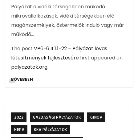
Pályázat a vidéki térségekben működő
mikrovállalkozások, vidéki térségekben élő
magánszemélyek, őstermelők induló vagy már
működő…
The post
VP6-6.4.1.1-22 – Pályázat lovas
létesítmények fejlesztésére
first appeared on
palyazatok.org
.
BŐVEBBEN
2022
GAZDASÁGI PÁLYÁZATOK
GINOP
HEPA
KKV PÁLYÁZATOK