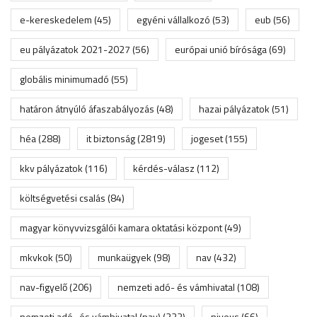
e-kereskedelem
(45)
egyéni vállalkozó
(53)
eub
(56)
eu pályázatok 2021-2027
(56)
európai unió bírósága
(69)
globális minimumadó
(55)
határon átnyúló áfaszabályozás
(48)
hazai pályázatok
(51)
héa
(288)
it biztonság
(2819)
jogeset
(155)
kkv pályázatok
(116)
kérdés-válasz
(112)
költségvetési csalás
(84)
magyar könyvvizsgálói kamara oktatási központ
(49)
mkvkok
(50)
munkaügyek
(98)
nav
(432)
nav-figyelő
(206)
nemzeti adó- és vámhivatal
(108)
nemzeti adó- és vámhivatal (nav)
(222)
niveus
(66)