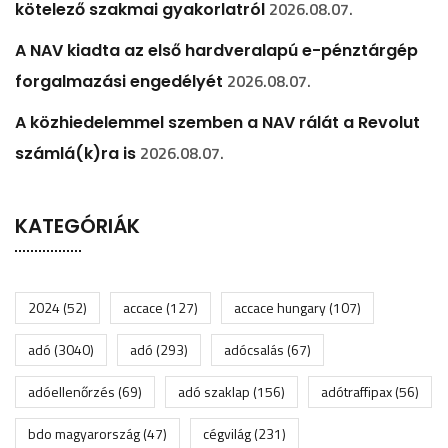
2026.08.07.
kötelező szakmai gyakorlatról
A NAV kiadta az első hardveralapú e-pénztárgép
2026.08.07.
forgalmazási engedélyét
A közhiedelemmel szemben a NAV rálát a Revolut
2026.08.07.
számlá(k)ra is
KATEGÓRIÁK
2024
(52)
accace
(127)
accace hungary
(107)
adó
(3040)
adó
(293)
adócsalás
(67)
adóellenőrzés
(69)
adó szaklap
(156)
adótraffipax
(56)
bdo magyarország
(47)
cégvilág
(231)