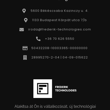
5600 Békéscsaba Kazinczy u. 4.
1133 Budapest Kárpát utca 7/b
iroda@frederik-technologies.com
+36 70 626 5550
50432208-10003365-00000000
28995270-2-04 | 04-09-015622
Alakítsa át Ön is vállalkozását, új technológiai