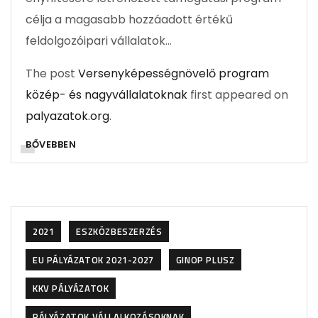
célja a magasabb hozzáadott értékű
feldolgozóipari vállalatok…
The post
Versenyképességnövelő program
közép- és nagyvállalatoknak
first appeared on
palyazatok.org
.
BŐVEBBEN
2021
ESZKÖZBESZERZÉS
EU PÁLYÁZATOK 2021-2027
GINOP PLUSZ
KKV PÁLYÁZATOK
PÁLYÁZATOK VÁLLALKOZÁSOKNAK