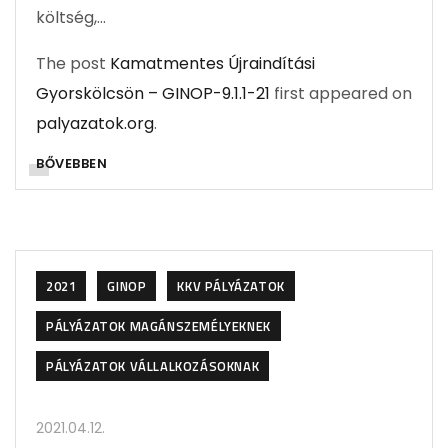
költség,…
The post
Kamatmentes Újraindítási
Gyorskölcsön – GINOP-9.1.1-21
first appeared on
palyazatok.org
.
BŐVEBBEN
2021
GINOP
KKV PÁLYÁZATOK
PÁLYÁZATOK MAGÁNSZEMÉLYEKNEK
PÁLYÁZATOK VÁLLALKOZÁSOKNAK
2021.04.12.