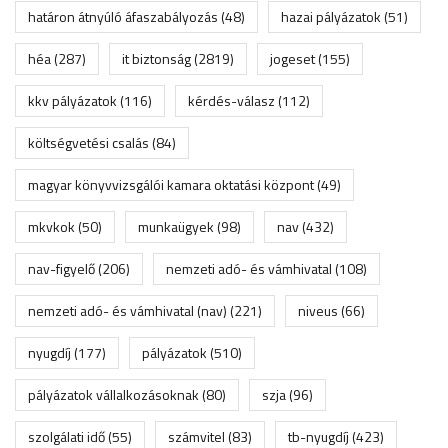
határon átnyúló áfaszabályozás
(48)
hazai pályázatok
(51)
héa
(287)
it biztonság
(2819)
jogeset
(155)
kkv pályázatok
(116)
kérdés-válasz
(112)
költségvetési csalás
(84)
magyar könyvvizsgálói kamara oktatási központ
(49)
mkvkok
(50)
munkaügyek
(98)
nav
(432)
nav-figyelő
(206)
nemzeti adó- és vámhivatal
(108)
nemzeti adó- és vámhivatal (nav)
(221)
niveus
(66)
nyugdíj
(177)
pályázatok
(510)
pályázatok vállalkozásoknak
(80)
szja
(96)
szolgálati idő
(55)
számvitel
(83)
tb-nyugdíj
(423)