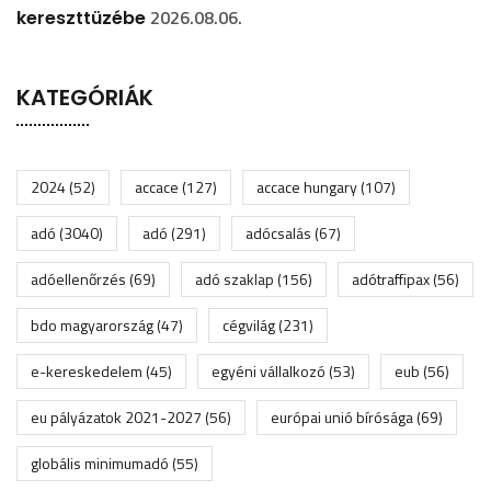
2026.08.06.
kereszttüzébe
KATEGÓRIÁK
2024
(52)
accace
(127)
accace hungary
(107)
adó
(3040)
adó
(291)
adócsalás
(67)
adóellenőrzés
(69)
adó szaklap
(156)
adótraffipax
(56)
bdo magyarország
(47)
cégvilág
(231)
e-kereskedelem
(45)
egyéni vállalkozó
(53)
eub
(56)
eu pályázatok 2021-2027
(56)
európai unió bírósága
(69)
globális minimumadó
(55)