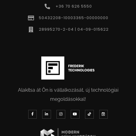
+36 70 626 5550
50432208-10003365-00000000
28995270-2-04 | 04-09-015622
Alakítsa át Ön is vállalkozását, új technológiai
megoldásokkal!