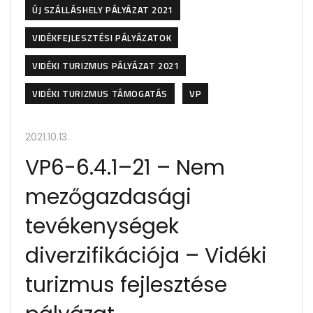
ÚJ SZÁLLÁSHELY PÁLYÁZAT 2021
VIDÉKFEJLESZTÉSI PÁLYÁZATOK
VIDÉKI TURIZMUS PÁLYÁZAT 2021
VIDÉKI TURIZMUS TÁMOGATÁS
VP
2021.10.13.
VP6-6.4.1–21 – Nem
mezőgazdasági
tevékenységek
diverzifikációja – Vidéki
turizmus fejlesztése