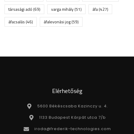
társasági adó
(69)
varga mihály
(51)
áfa
(427)
áfacsalás
(46)
áfalevonási jog
(59)
Elérhetőség
5600 Békéscsaba Kazinczy u. 4.
1133 Budapest Kárpát utca 7/b
iroda@frederik-technologies.com