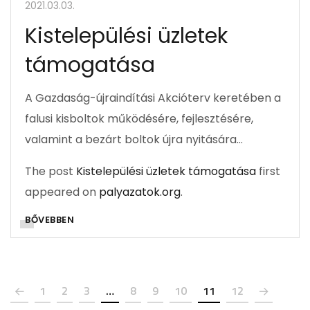
2021.03.03.
Kistelepülési üzletek
támogatása
A Gazdaság-újraindítási Akcióterv keretében a
falusi kisboltok működésére, fejlesztésére,
valamint a bezárt boltok újra nyitására…
The post
Kistelepülési üzletek támogatása
first
appeared on
palyazatok.org
.
BŐVEBBEN
1
2
3
…
8
9
10
11
12