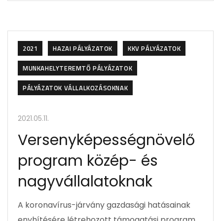
2021
HAZAI PÁLYÁZATOK
KKV PÁLYÁZATOK
MUNKAHELYTEREMTŐ PÁLYÁZATOK
PÁLYÁZATOK VÁLLALKOZÁSOKNAK
2021.05.11.
Versenyképességnövelő
program közép- és
nagyvállalatoknak
A koronavírus-járvány gazdasági hatásainak
enyhítésére létrehozott támogatási program