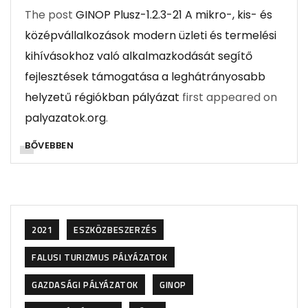
The post
GINOP Plusz-1.2.3-21 A mikro-, kis- és
középvállalkozások modern üzleti és termelési
kihívásokhoz való alkalmazkodását segítő
fejlesztések támogatása a leghátrányosabb
helyzetű régiókban pályázat
first appeared on
palyazatok.org
.
BŐVEBBEN
2021
ESZKÖZBESZERZÉS
FALUSI TURIZMUS PÁLYÁZATOK
GAZDASÁGI PÁLYÁZATOK
GINOP