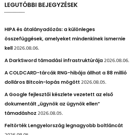
LEGUTÓBBI BEJEGYZÉSEK
HIPA és átalányadózás: a különleges
összefüggések, amelyeket mindenkinek ismernie
2026.08.06.
kell
2026.08.06.
A DarkSword támadási infrastruktúrája
A COLDCARD-tárcák RNG-hibája állhat a 88 millió
2026.08.05.
dolláros Bitcoin-lopás mögött
A Google fejlesztői készlete vezetett az első
dokumentált „ügynök az ügynök ellen”
2026.08.05.
támadáshoz
Feltörték Lengyelország legnagyobb boltláncát
2026.08.05.