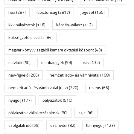
héa
(287)
it biztonság
(2817)
jogeset
(155)
kkv pályázatok
(116)
kérdés-válasz
(112)
költségvetési csalás
(84)
magyar könyvvizsgálói kamara oktatási központ
(49)
mkvkok
(50)
munkaügyek
(98)
nav
(432)
nav-figyelő
(206)
nemzeti adó- és vámhivatal
(108)
nemzeti adó- és vámhivatal (nav)
(220)
niveus
(66)
nyugdíj
(177)
pályázatok
(510)
pályázatok vállalkozásoknak
(80)
szja
(96)
szolgálati idő
(55)
számvitel
(82)
tb-nyugdíj
(423)