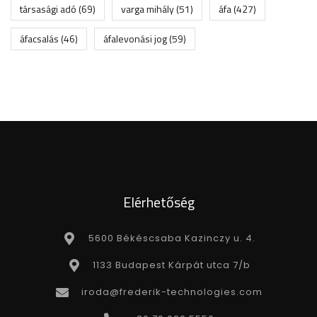
társasági adó
(69)
varga mihály
(51)
áfa
(427)
áfacsalás
(46)
áfalevonási jog
(59)
Elérhetőség
5600 Békéscsaba Kazinczy u. 4.
1133 Budapest Kárpát utca 7/b
iroda@frederik-technologies.com