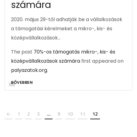
számára
2020. május 29-től adhatják be a vállalkozások
a támogatási kérelmeket a mikro-, kis- és
középvállalkozások…
The post
70%-os támogatás mikro-, kis- és
középvállalkozások számára
first appeared on
palyazatok.org
.
BŐVEBBEN
1
2
3
…
9
10
11
12