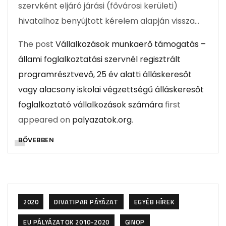
szervként eljáró járási (fővárosi kerületi)
hivatalhoz benyújtott kérelem alapján vissza…
The post
Vállalkozások munkaerő támogatás –
állami foglalkoztatási szervnél regisztrált
programrésztvevő, 25 év alatti álláskeresőt
vagy alacsony iskolai végzettségű álláskeresőt
foglalkoztató vállalkozások számára
first
appeared on
palyazatok.org
.
BŐVEBBEN
2020
DIVATIPAR PÁYÁZAT
EGYÉB HÍREK
EU PÁLYÁZATOK 2010-2020
GINOP