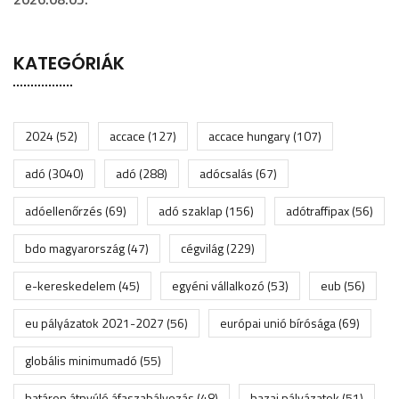
KATEGÓRIÁK
2024
(52)
accace
(127)
accace hungary
(107)
adó
(3040)
adó
(288)
adócsalás
(67)
adóellenőrzés
(69)
adó szaklap
(156)
adótraffipax
(56)
bdo magyarország
(47)
cégvilág
(229)
e-kereskedelem
(45)
egyéni vállalkozó
(53)
eub
(56)
eu pályázatok 2021-2027
(56)
európai unió bírósága
(69)
globális minimumadó
(55)
határon átnyúló áfaszabályozás
(48)
hazai pályázatok
(51)