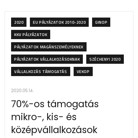
2020
EU PÁLYÁZATOK 2010-2020
GINOP
KKV PÁLYÁZATOK
PÁLYÁZATOK MAGÁNSZEMÉLYEKNEK
PÁLYÁZATOK VÁLLALKOZÁSOKNAK
SZÉCHENYI 2020
VÁLLALKOZÁS TÁMOGATÁS
VEKOP
2020.05.14.
70%-os támogatás
mikro-, kis- és
középvállalkozások