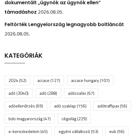
dokumentált „ügynök az ügynök ellen”
2026.08.05.
támadáshoz
Feltörték Lengyelország legnagyobb boltláncát
2026.08.05.
KATEGÓRIÁK
2024
(52)
accace
(127)
accace hungary
(107)
adó
(3040)
adó
(288)
adócsalás
(67)
adóellenőrzés
(69)
adó szaklap
(156)
adótraffipax
(56)
bdo magyarország
(47)
cégvilág
(229)
e-kereskedelem
(45)
egyéni vállalkozó
(53)
eub
(56)