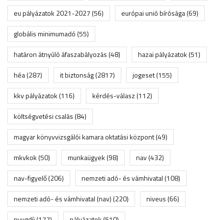
eu pályázatok 2021-2027
(56)
európai unió bírósága
(69)
globális minimumadó
(55)
határon átnyúló áfaszabályozás
(48)
hazai pályázatok
(51)
héa
(287)
it biztonság
(2817)
jogeset
(155)
kkv pályázatok
(116)
kérdés-válasz
(112)
költségvetési csalás
(84)
magyar könyvvizsgálói kamara oktatási központ
(49)
mkvkok
(50)
munkaügyek
(98)
nav
(432)
nav-figyelő
(206)
nemzeti adó- és vámhivatal
(108)
nemzeti adó- és vámhivatal (nav)
(220)
niveus
(66)
nyugdíj
(177)
pályázatok
(510)