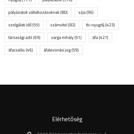
pályázatok vállalkozásoknak
(80)
szja
(96)
szolgálati idő
(55)
számvitel
(82)
tb-nyugdíj
(423)
társasági adó
(69)
varga mihály
(51)
áfa
(427)
áfacsalás
(46)
áfalevonási jog
(59)
Elérhetőség