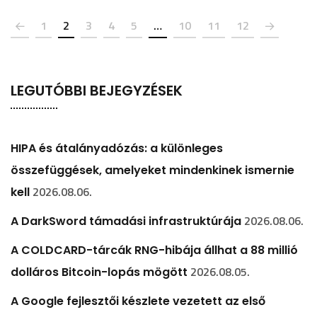
1
2
3
4
5
…
10
11
12
LEGUTÓBBI BEJEGYZÉSEK
HIPA és átalányadózás: a különleges
összefüggések, amelyeket mindenkinek ismernie
2026.08.06.
kell
2026.08.06.
A DarkSword támadási infrastruktúrája
A COLDCARD-tárcák RNG-hibája állhat a 88 millió
2026.08.05.
dolláros Bitcoin-lopás mögött
A Google fejlesztői készlete vezetett az első