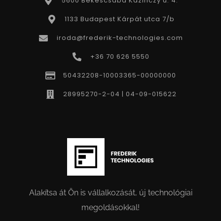
5600 Békéscsaba Kazinczy u. 4.
1133 Budapest Kárpát utca 7/b
iroda@frederik-technologies.com
+36 70 626 5550
50432208-10003365-00000000
28995270-2-04 | 04-09-015622
Alakítsa át Ön is vállalkozását, új technológiai
megoldásokkal!