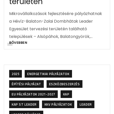
területén
Mikrovállalkozások fejlesztésére pályázhatnak
a Hévíz-Balaton-Zalai Dombhátak Leader
Egyesület tervezési területén található
települések – Alsópáhok, Balatongyörök,…
BŐVEBBEN
2025
ENERGETIKAI PÁLYÁZATOK
ÉPÍTÉSI PÁLYÁZAT
ESZKÖZBESZERZÉS
EU PÁLYÁZATOK 2021-2027
KAP
KAP ST LEADER
KKV PÁLYÁZATOK
LEADER