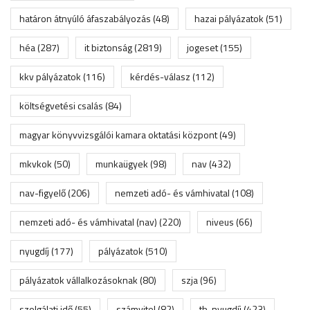
határon átnyúló áfaszabályozás
(48)
hazai pályázatok
(51)
héa
(287)
it biztonság
(2819)
jogeset
(155)
kkv pályázatok
(116)
kérdés-válasz
(112)
költségvetési csalás
(84)
magyar könyvvizsgálói kamara oktatási központ
(49)
mkvkok
(50)
munkaügyek
(98)
nav
(432)
nav-figyelő
(206)
nemzeti adó- és vámhivatal
(108)
nemzeti adó- és vámhivatal (nav)
(220)
niveus
(66)
nyugdíj
(177)
pályázatok
(510)
pályázatok vállalkozásoknak
(80)
szja
(96)
szolgálati idő
(55)
számvitel
(82)
tb-nyugdíj
(423)