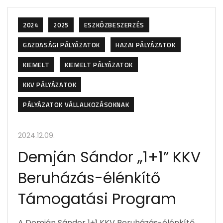
2024
2025
ESZKÖZBESZERZÉS
GAZDASÁGI PÁLYÁZATOK
HAZAI PÁLYÁZATOK
KIEMELT
KIEMELT PÁLYÁZATOK
KKV PÁLYÁZATOK
PÁLYÁZATOK VÁLLALKOZÁSOKNAK
2024.12.09.
Demján Sándor „1+1” KKV
Beruházás-élénkítő
Támogatási Program
A Demján Sándor 1+1 KKV Beruházás-élénkítő