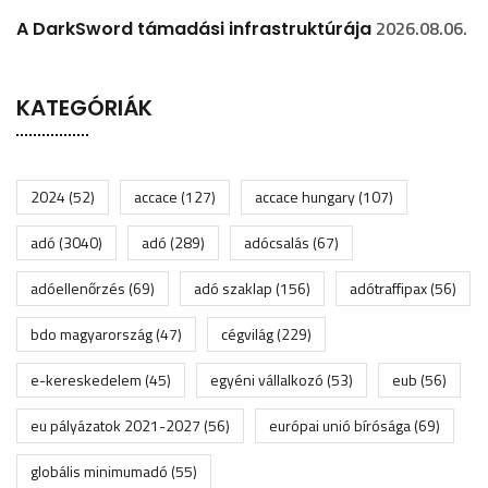
2026.08.06.
A DarkSword támadási infrastruktúrája
KATEGÓRIÁK
2024
(52)
accace
(127)
accace hungary
(107)
adó
(3040)
adó
(289)
adócsalás
(67)
adóellenőrzés
(69)
adó szaklap
(156)
adótraffipax
(56)
bdo magyarország
(47)
cégvilág
(229)
e-kereskedelem
(45)
egyéni vállalkozó
(53)
eub
(56)
eu pályázatok 2021-2027
(56)
európai unió bírósága
(69)
globális minimumadó
(55)