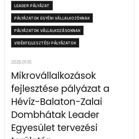
LEADER PÁLYÁZAT
PÁLYÁZATOK EGYÉNI VÁLLALKOZÓKNAK
PÁLYÁZATOK VÁLLALKOZÁSOKNAK
VIDÉKFEJLESZTÉSI PÁLYÁZATOK
2025.01.10.
Mikrovállalkozások
fejlesztése pályázat a
Hévíz-Balaton-Zalai
Dombhátak Leader
Egyesület tervezési