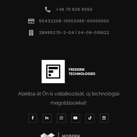
+36 70 626 5550
50432208-10003365-00000000
28995270-2-04 | 04-09-015622
Alakítsa át Ön is vállalkozását, új technológiai
megoldásokkal!