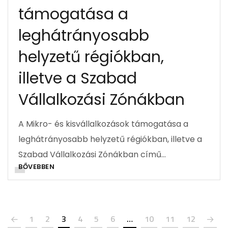
támogatása a
leghátrányosabb
helyzetű régiókban,
illetve a Szabad
Vállalkozási Zónákban
A Mikro- és kisvállalkozások támogatása a
leghátrányosabb helyzetű régiókban, illetve a
Szabad Vállalkozási Zónákban című…
BŐVEBBEN
1
2
3
4
5
6
…
10
11
12