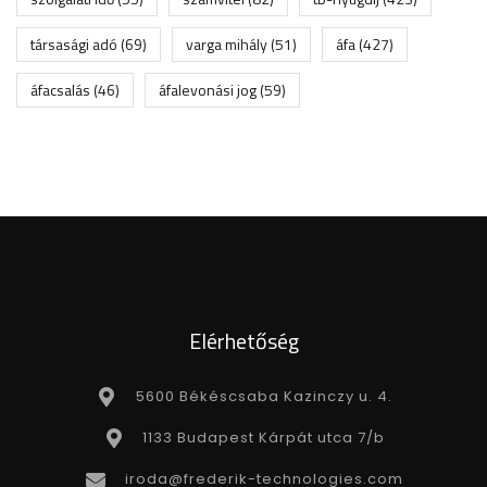
társasági adó
(69)
varga mihály
(51)
áfa
(427)
áfacsalás
(46)
áfalevonási jog
(59)
Elérhetőség
5600 Békéscsaba Kazinczy u. 4.
1133 Budapest Kárpát utca 7/b
iroda@frederik-technologies.com