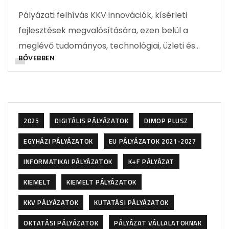
Pályázati felhívás KKV innovációk, kísérleti
fejlesztések megvalósítására, ezen belül a
meglévő tudományos, technológiai, üzleti és…
BŐVEBBEN
2025
DIGITÁLIS PÁLYÁZATOK
DIMOP PLUSZ
EGYHÁZI PÁLYÁZATOK
EU PÁLYÁZATOK 2021-2027
INFORMATIKAI PÁLYÁZATOK
K+F PÁLYÁZAT
KIEMELT
KIEMELT PÁLYÁZATOK
KKV PÁLYÁZATOK
KUTATÁSI PÁLYÁZATOK
OKTATÁSI PÁLYÁZATOK
PÁLYÁZAT VÁLLALATOKNAK