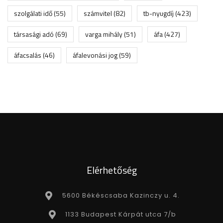
szolgálati idő
(55)
számvitel
(82)
tb-nyugdíj
(423)
társasági adó
(69)
varga mihály
(51)
áfa
(427)
áfacsalás
(46)
áfalevonási jog
(59)
Elérhetőség
5600 Békéscsaba Kazinczy u. 4.
1133 Budapest Kárpát utca 7/b