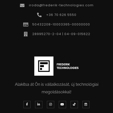
iroda@frederik-technologies.com
+36 70 626 5550
50432208-10003365-00000000
28995270-2-04 | 04-09-015622
Alakítsa át Ön is vállalkozását, új technológiai
megoldásokkal!