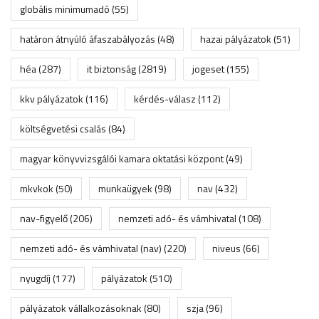
globális minimumadó
(55)
határon átnyúló áfaszabályozás
(48)
hazai pályázatok
(51)
héa
(287)
it biztonság
(2819)
jogeset
(155)
kkv pályázatok
(116)
kérdés-válasz
(112)
költségvetési csalás
(84)
magyar könyvvizsgálói kamara oktatási központ
(49)
mkvkok
(50)
munkaügyek
(98)
nav
(432)
nav-figyelő
(206)
nemzeti adó- és vámhivatal
(108)
nemzeti adó- és vámhivatal (nav)
(220)
niveus
(66)
nyugdíj
(177)
pályázatok
(510)
pályázatok vállalkozásoknak
(80)
szja
(96)