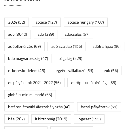
2024
(52)
accace
(127)
accace hungary
(107)
adó
(3040)
adó
(289)
adócsalás
(67)
adóellenőrzés
(69)
adó szaklap
(156)
adótraffipax
(56)
bdo magyarország
(47)
cégvilág
(229)
e-kereskedelem
(45)
egyéni vállalkozó
(53)
eub
(56)
eu pályázatok 2021-2027
(56)
európai unió bírósága
(69)
globális minimumadó
(55)
határon átnyúló áfaszabályozás
(48)
hazai pályázatok
(51)
héa
(287)
it biztonság
(2819)
jogeset
(155)