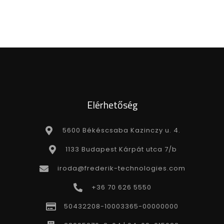
Elérhetőség
5600 Békéscsaba Kazinczy u. 4.
1133 Budapest Kárpát utca 7/b
iroda@frederik-technologies.com
+36 70 626 5550
50432208-10003365-00000000