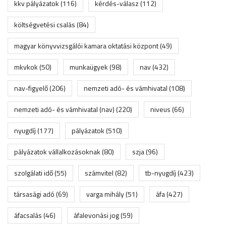
kkv pályázatok
(116)
kérdés-válasz
(112)
költségvetési csalás
(84)
magyar könyvvizsgálói kamara oktatási központ
(49)
mkvkok
(50)
munkaügyek
(98)
nav
(432)
nav-figyelő
(206)
nemzeti adó- és vámhivatal
(108)
nemzeti adó- és vámhivatal (nav)
(220)
niveus
(66)
nyugdíj
(177)
pályázatok
(510)
pályázatok vállalkozásoknak
(80)
szja
(96)
szolgálati idő
(55)
számvitel
(82)
tb-nyugdíj
(423)
társasági adó
(69)
varga mihály
(51)
áfa
(427)
áfacsalás
(46)
áfalevonási jog
(59)