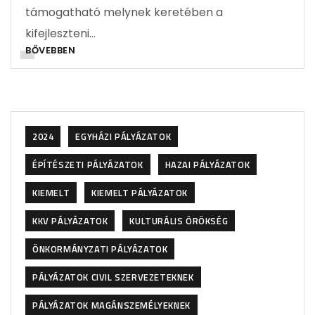
támogatható melynek keretében a
kifejleszteni…
BŐVEBBEN
2024
EGYHÁZI PÁLYÁZATOK
ÉPÍTÉSZETI PÁLYÁZATOK
HAZAI PÁLYÁZATOK
KIEMELT
KIEMELT PÁLYÁZATOK
KKV PÁLYÁZATOK
KULTURÁLIS ÖRÖKSÉG
ÖNKORMÁNYZATI PÁLYÁZATOK
PÁLYÁZATOK CIVIL SZERVEZETEKNEK
PÁLYÁZATOK MAGÁNSZEMÉLYEKNEK