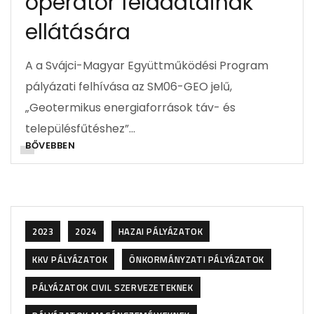
operátor feladatainak
ellátására
A a Svájci-Magyar Együttműködési Program
pályázati felhívása az SM06-GEO jelű,
„Geotermikus energiaforrások táv- és
településfűtéshez”…
BŐVEBBEN
2023
2024
HAZAI PÁLYÁZATOK
KKV PÁLYÁZATOK
ÖNKORMÁNYZATI PÁLYÁZATOK
PÁLYÁZATOK CIVIL SZERVEZETEKNEK