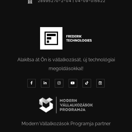
28995270-2-04 | 04-09-015622
Alakítsa át Ön is vállalkozását, új technológiai
megoldásokkal!
Modern Vállalkozások Programja partner