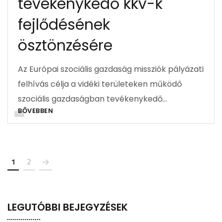
tevékenykedő kkv-k
fejlődésének
ösztönzésére
Az Európai szociális gazdaság missziók pályázati
felhívás célja a vidéki területeken működő
szociális gazdaságban tevékenykedő…
BŐVEBBEN
1
2
LEGUTÓBBI BEJEGYZÉSEK