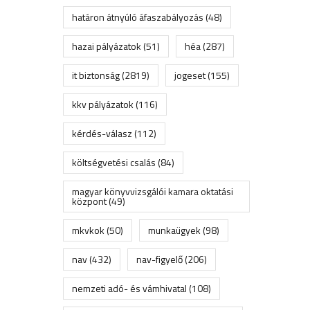
határon átnyúló áfaszabályozás
(48)
hazai pályázatok
(51)
héa
(287)
it biztonság
(2819)
jogeset
(155)
kkv pályázatok
(116)
kérdés-válasz
(112)
költségvetési csalás
(84)
magyar könyvvizsgálói kamara oktatási
központ
(49)
mkvkok
(50)
munkaügyek
(98)
nav
(432)
nav-figyelő
(206)
nemzeti adó- és vámhivatal
(108)