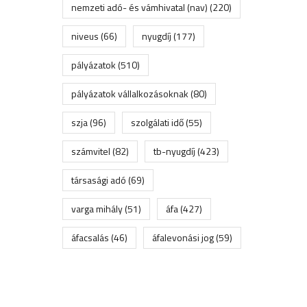
nemzeti adó- és vámhivatal (nav)
(220)
niveus
(66)
nyugdíj
(177)
pályázatok
(510)
pályázatok vállalkozásoknak
(80)
szja
(96)
szolgálati idő
(55)
számvitel
(82)
tb-nyugdíj
(423)
társasági adó
(69)
varga mihály
(51)
áfa
(427)
áfacsalás
(46)
áfalevonási jog
(59)