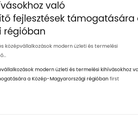
hívásokhoz való
tő fejlesztések támogatására
 régióban
 és középvállalkozások modern üzleti és termelési
tő…
pvállalkozások modern üzleti és termelési kihívásokhoz v
ámogatására a Közép-Magyarországi régióban
first