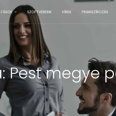
ATÁSOK
SZOFTVEREINK
HÍREK
FINANSZÍROZÁS
a:
Pest megye p