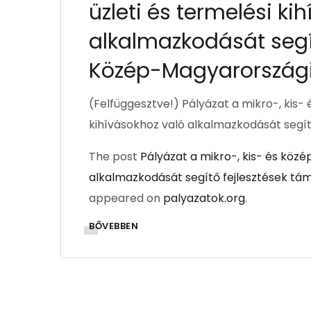
üzleti és termelési ki
alkalmazkodását segí
Közép-Magyarországi
(Felfüggesztve!) Pályázat a mikro-, kis-
kihívásokhoz való alkalmazkodását segí
The post
Pályázat a mikro-, kis- és közé
alkalmazkodását segítő fejlesztések t
appeared on
palyazatok.org
.
BŐVEBBEN