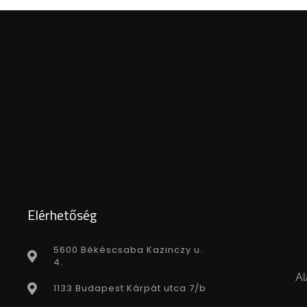
Elérhetőség
5600 Békéscsaba Kazinczy u.
4.
Al
1133 Budapest Kárpát utca 7/b