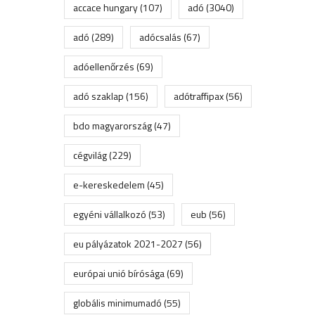
accace hungary
(107)
adó
(3040)
adó
(289)
adócsalás
(67)
adóellenőrzés
(69)
adó szaklap
(156)
adótraffipax
(56)
bdo magyarország
(47)
cégvilág
(229)
e-kereskedelem
(45)
egyéni vállalkozó
(53)
eub
(56)
eu pályázatok 2021-2027
(56)
európai unió bírósága
(69)
globális minimumadó
(55)