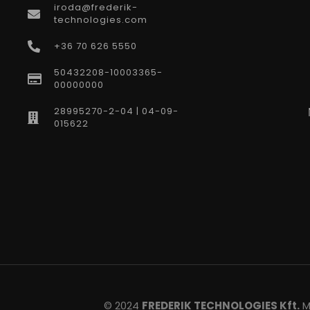
iroda@frederik-
technologies.com
+36 70 626 5550
50432208-10003365-
00000000
28995270-2-04 | 04-09-
015622
© 2024
FREDERIK TECHNOLOGIES Kft.
Mi