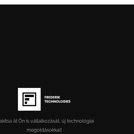
akítsa át Ön is vállalkozását, új technológiai
megoldásokkal!