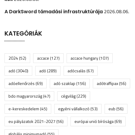
2026.08.06.
A DarkSword támadási infrastruktúrája
KATEGÓRIÁK
2024
(52)
accace
(127)
accace hungary
(107)
adó
(3040)
adó
(289)
adócsalás
(67)
adóellenőrzés
(69)
adó szaklap
(156)
adótraffipax
(56)
bdo magyarország
(47)
cégvilág
(229)
e-kereskedelem
(45)
egyéni vállalkozó
(53)
eub
(56)
eu pályázatok 2021-2027
(56)
európai unió bírósága
(69)
globális minimumadó
(55)