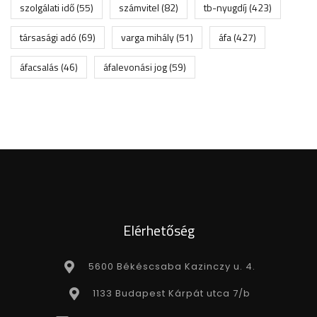
szolgálati idő
(55)
számvitel
(82)
tb-nyugdíj
(423)
társasági adó
(69)
varga mihály
(51)
áfa
(427)
áfacsalás
(46)
áfalevonási jog
(59)
Elérhetőség
5600 Békéscsaba Kazinczy u. 4.
1133 Budapest Kárpát utca 7/b