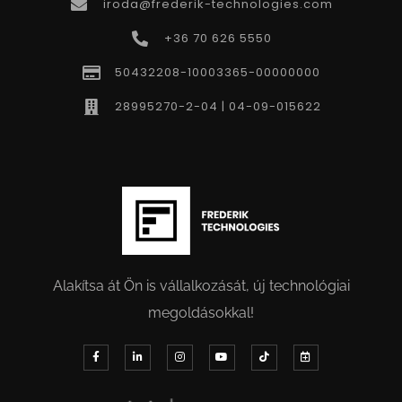
iroda@frederik-technologies.com
+36 70 626 5550
50432208-10003365-00000000
28995270-2-04 | 04-09-015622
Alakítsa át Ön is vállalkozását, új technológiai
megoldásokkal!