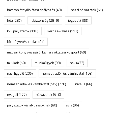
határon átnyúló áfaszabályozás
(48)
hazai pályázatok
(51)
héa
(287)
it biztonság
(2819)
jogeset
(155)
kkv pályázatok
(116)
kérdés-válasz
(112)
költségvetési csalás
(84)
magyar könyvvizsgálói kamara oktatási központ
(49)
mkvkok
(50)
munkaügyek
(98)
nav
(432)
nav-figyelő
(206)
nemzeti adó- és vámhivatal
(108)
nemzeti adó- és vámhivatal (nav)
(220)
niveus
(66)
nyugdíj
(177)
pályázatok
(510)
pályázatok vállalkozásoknak
(80)
szja
(96)