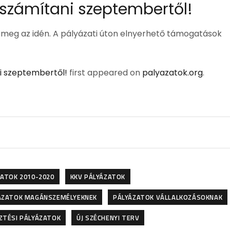
 számítani szeptembertől!
k meg az idén. A pályázati úton elnyerhető támogatások
i szeptembertől!
first appeared on
palyazatok.org
.
ZATOK 2010-2020
KKV PÁLYÁZATOK
ÁZATOK MAGÁNSZEMÉLYEKNEK
PÁLYÁZATOK VÁLLALKOZÁSOKNAK
ZTÉSI PÁLYÁZATOK
ÚJ SZÉCHENYI TERV