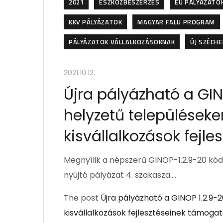
2021
ESZKÖZBESZERZÉS
EU PÁLYÁZATOK
KKV PÁLYÁZATOK
MAGYAR FALU PROGRAM
PÁLYÁZATOK VÁLLALKOZÁSOKNAK
ÚJ SZÉCHE
2021.10.12.
Újra pályázható a GIN
helyzetű települések
kisvállalkozások fejl
Megnyílik a népszerű GINOP-1.2.9-20 kó
nyújtó pályázat 4. szakasza….
The post
Újra pályázható a GINOP 1.2.9
kisvállalkozások fejlesztéseinek támoga