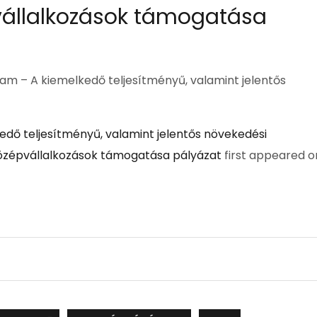
pvállalkozások támogatása
ram – A kiemelkedő teljesítményű, valamint jelentős
kedő teljesítményű, valamint jelentős növekedési
 középvállalkozások támogatása pályázat
first appeared o