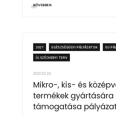
BŐVEBBEN
2021
EGÉSZSÉGÜGYI PÁLYÁZATOK
EU PÁ
ÚJ SZÉCHENYI TERV
2021.02.23.
Mikro-, kis- és közép
termékek gyártására i
támogatása pályázat 