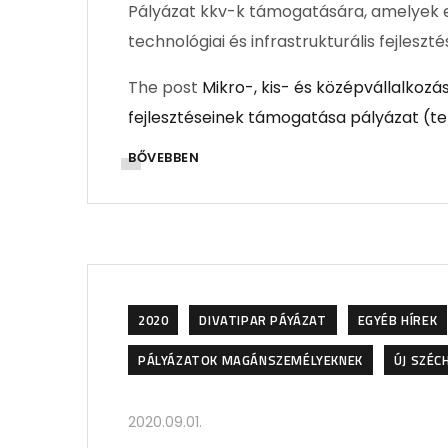
Pályázat kkv-k támogatására, amelyek 
technológiai és infrastrukturális fejleszt
The post
Mikro-, kis- és középvállalkoz
fejlesztéseinek támogatása pályázat (t
BŐVEBBEN
2020
DIVATIPAR PÁYÁZAT
EGYÉB HÍREK
PÁLYÁZATOK MAGÁNSZEMÉLYEKNEK
ÚJ SZÉC
2020.09.01.