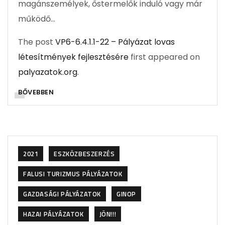
magánszemélyek, őstermelők induló vagy már
működő…
The post
VP6-6.4.1.1-22 – Pályázat lovas
létesítmények fejlesztésére
first appeared on
palyazatok.org
.
BŐVEBBEN
2021
ESZKÖZBESZERZÉS
FALUSI TURIZMUS PÁLYÁZATOK
GAZDASÁGI PÁLYÁZATOK
GINOP
HAZAI PÁLYÁZATOK
JÖN!!!