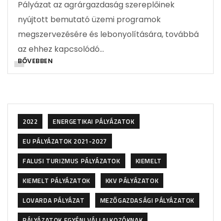
Pályázat az agrárgazdaság szereplőinek
nyújtott bemutató üzemi programok
megszervezésére és lebonyolítására, továbbá
az ehhez kapcsolódó…
BŐVEBBEN
2022
ENERGETIKAI PÁLYÁZATOK
EU PÁLYÁZATOK 2021-2027
FALUSI TURIZMUS PÁLYÁZATOK
KIEMELT
KIEMELT PÁLYÁZATOK
KKV PÁLYÁZATOK
LOVARDA PÁLYÁZAT
MEZŐGAZDASÁGI PÁLYÁZATOK
PÁLYÁZATOK EGYÉNI VÁLLALKOZÓKNAK