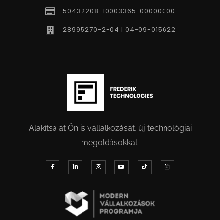
50432208-10003365-00000000
28995270-2-04 | 04-09-015622
Alakítsa át Ön is vállalkozását, új technológiai
megoldásokkal!