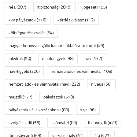
héa
(287)
it biztonság
(2819)
jogeset
(155)
kkv pályázatok
(116)
kérdés-válasz
(112)
költségvetési csalás
(84)
magyar könyvvizsgálói kamara oktatási központ
(49)
mkvkok
(50)
munkaügyek
(98)
nav
(432)
nav-figyelő
(206)
nemzeti adó- és vámhivatal
(108)
nemzeti adó- és vámhivatal (nav)
(222)
niveus
(66)
nyugdíj
(177)
pályázatok
(510)
pályázatok vállalkozásoknak
(80)
szja
(96)
szolgálati idő
(55)
számvitel
(83)
tb-nyugdíj
(423)
társasági adó
(69)
varga mihály
(51)
áfa
(427)