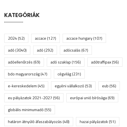
KATEGÓRIÁK
2024
(52)
accace
(127)
accace hungary
(107)
adó
(3040)
adó
(292)
adócsalás
(67)
adóellenőrzés
(69)
adó szaklap
(156)
adótraffipax
(56)
bdo magyarország
(47)
cégvilág
(231)
e-kereskedelem
(45)
egyéni vállalkozó
(53)
eub
(56)
eu pályázatok 2021-2027
(56)
európai unió bírósága
(69)
globális minimumadó
(55)
határon átnyúló áfaszabályozás
(48)
hazai pályázatok
(51)