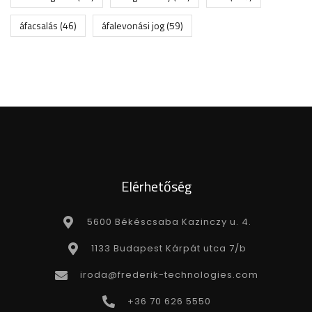
áfacsalás
(46)
áfalevonási jog
(59)
Elérhetőség
5600 Békéscsaba Kazinczy u. 4.
1133 Budapest Kárpát utca 7/b
iroda@frederik-technologies.com
+36 70 626 5550