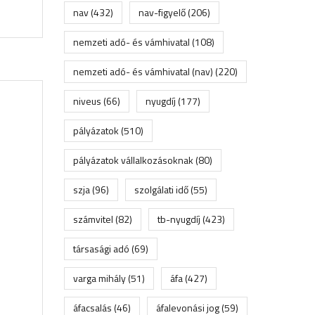
nav
(432)
nav-figyelő
(206)
nemzeti adó- és vámhivatal
(108)
nemzeti adó- és vámhivatal (nav)
(220)
niveus
(66)
nyugdíj
(177)
pályázatok
(510)
pályázatok vállalkozásoknak
(80)
szja
(96)
szolgálati idő
(55)
számvitel
(82)
tb-nyugdíj
(423)
társasági adó
(69)
varga mihály
(51)
áfa
(427)
áfacsalás
(46)
áfalevonási jog
(59)