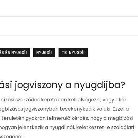
S ÉS NYUGDÍJ
NYUGDÍJ
TB-NYUGDÍJ
si jogviszony a nyugdíjba?
bízási szerződés keretében kell elvégezni, vagy akár
bízásos jogviszonyban tevékenykedik valaki. Ezzel a
 területén gyakran felmerülő kérdés, hogy a megbízási
gyan jelentkezik a nyugdíjnál, keletkeztet-e szolgálati
sszegénél.