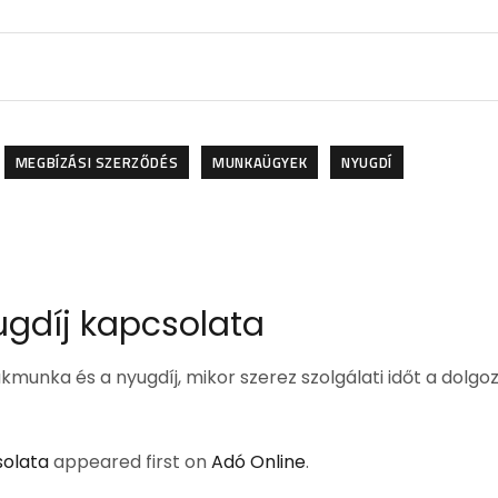
MEGBÍZÁSI SZERZŐDÉS
MUNKAÜGYEK
NYUGDÍ
gdíj kapcsolata
ákmunka és a nyugdíj, mikor szerez szolgálati időt a dolgo
solata
appeared first on
Adó Online
.