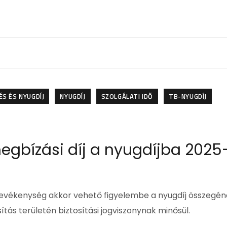
S ÉS NYUGDÍJ
NYUGDÍJ
SZOLGÁLATI IDŐ
TB-NYUGDÍJ
egbízási díj a nyugdíjba 2025
tevékenység akkor vehető figyelembe a nyugdíj összegé
tás területén biztosítási jogviszonynak minősül.