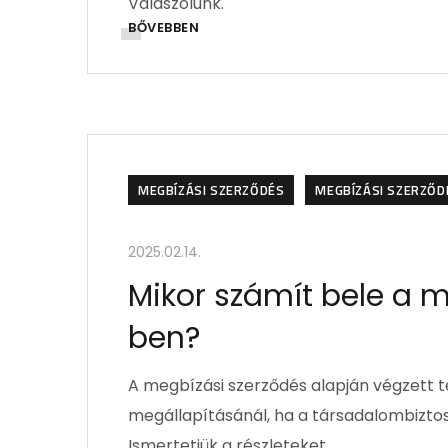
Válaszolunk.
BŐVEBBEN
MEGBÍZÁSI SZERZŐDÉS
MEGBÍZÁSI SZERZŐDÉ
2025.02.14.
Mikor számít bele a m
ben?
A megbízási szerződés alapján végzett 
megállapításánál, ha a társadalombiztosí
Ismertetjük a részleteket.