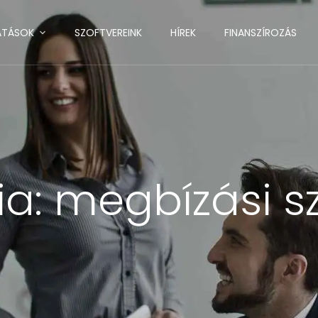
ATÁSOK
SZOFTVEREINK
HÍREK
FINANSZÍROZÁS
ia:
megbízási s