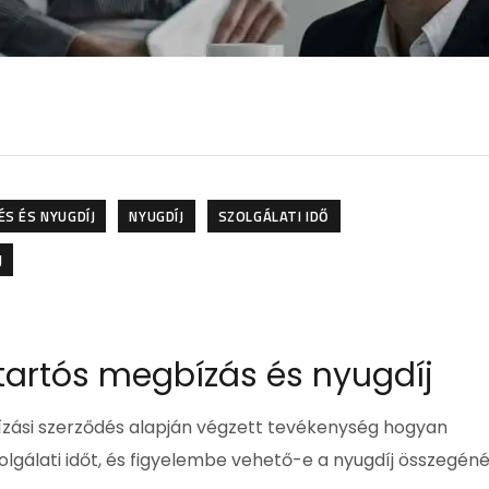
S ÉS NYUGDÍJ
NYUGDÍJ
SZOLGÁLATI IDŐ
J
 tartós megbízás és nyugdíj
zási szerződés alapján végzett tevékenység hogyan
zolgálati időt, és figyelembe vehető-e a nyugdíj összegéné