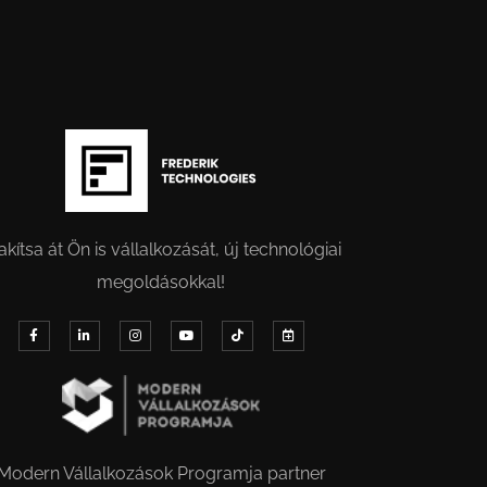
akítsa át Ön is vállalkozását, új technológiai
megoldásokkal!
Modern Vállalkozások Programja partner