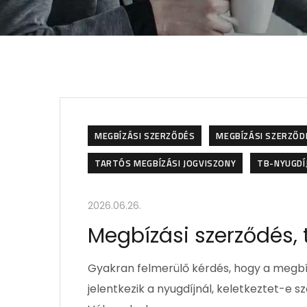
MEGBÍZÁSI SZERZŐDÉS
MEGBÍZÁSI SZERZŐDÉ
TARTÓS MEGBÍZÁSI JOGVISZONY
TB-NYUGDÍ
2026.06.26.
Megbízási szerződés,
Gyakran felmerülő kérdés, hogy a megbí
jelentkezik a nyugdíjnál, keletkeztet-e s