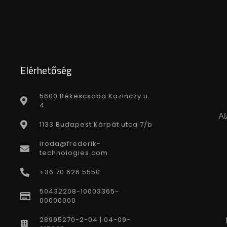
Elérhetőség
5600 Békéscsaba Kazinczy u.
4.
Al
1133 Budapest Kárpát utca 7/b
iroda@frederik-
technologies.com
+36 70 626 5550
50432208-10003365-
00000000
28995270-2-04 | 04-09-