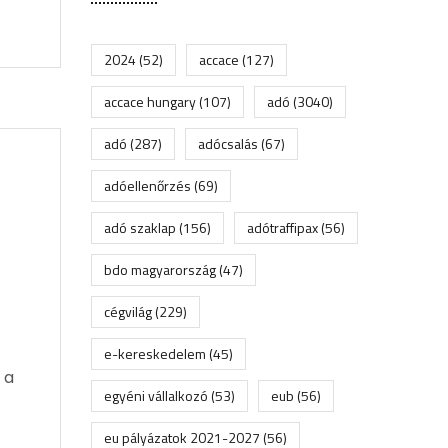
2024
(52)
accace
(127)
accace hungary
(107)
adó
(3040)
adó
(287)
adócsalás
(67)
adóellenőrzés
(69)
adó szaklap
(156)
adótraffipax
(56)
bdo magyarország
(47)
cégvilág
(229)
e-kereskedelem
(45)
 a
egyéni vállalkozó
(53)
eub
(56)
eu pályázatok 2021-2027
(56)