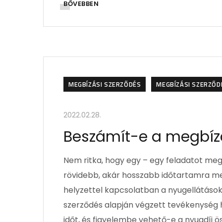
BŐVEBBEN
MEGBÍZÁSI SZERZŐDÉS
MEGBÍZÁSI SZERZŐDÉ
2022.02.28.
Beszámít-e a megbízá
Nem ritka, hogy egy – egy feladatot meg
rövidebb, akár hosszabb időtartamra meg
helyzettel kapcsolatban a nyugellátások
szerződés alapján végzett tevékenység ho
időt, és figyelembe vehető-e a nyugdíj ö