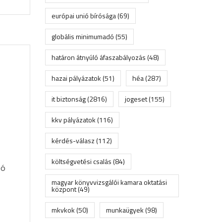
európai unió bírósága
(69)
globális minimumadó
(55)
határon átnyúló áfaszabályozás
(48)
hazai pályázatok
(51)
héa
(287)
it biztonság
(2816)
jogeset
(155)
kkv pályázatok
(116)
kérdés-válasz
(112)
költségvetési csalás
(84)
zó
magyar könyvvizsgálói kamara oktatási
központ
(49)
mkvkok
(50)
munkaügyek
(98)