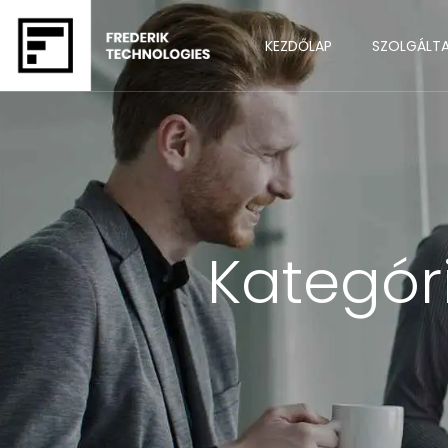
KEZDŐLAP
SZOLGÁLT
Kategór