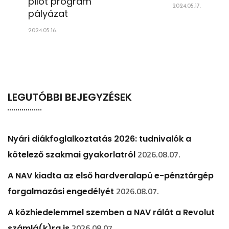
pilot program
2024.05.17.
pályázat
2024.05.16.
LEGUTÓBBI BEJEGYZÉSEK
Nyári diákfoglalkoztatás 2026: tudnivalók a
2026.08.07.
kötelező szakmai gyakorlatról
A NAV kiadta az első hardveralapú e-pénztárgép
2026.08.07.
forgalmazási engedélyét
A közhiedelemmel szemben a NAV rálát a Revolut
2026.08.07.
számlá(k)ra is