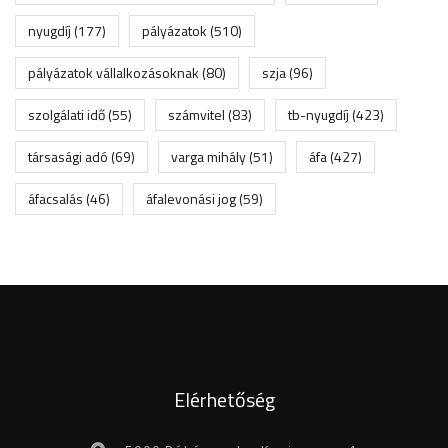
nyugdíj
(177)
pályázatok
(510)
pályázatok vállalkozásoknak
(80)
szja
(96)
szolgálati idő
(55)
számvitel
(83)
tb-nyugdíj
(423)
társasági adó
(69)
varga mihály
(51)
áfa
(427)
áfacsalás
(46)
áfalevonási jog
(59)
Elérhetőség