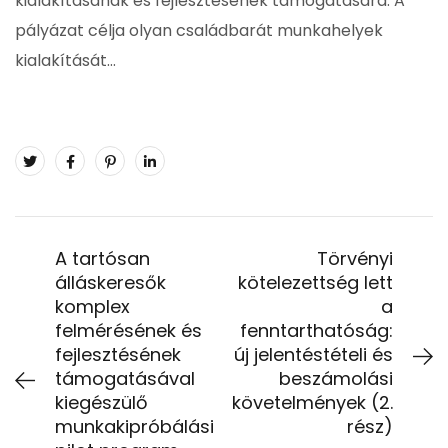
kialakításának és fejlesztésének támogatására. A
pályázat célja olyan családbarát munkahelyek
kialakítását…
A tartósan
Törvényi
álláskeresők
kötelezettség lett
komplex
a
felmérésének és
fenntarthatóság:
fejlesztésének
új jelentéstételi és
támogatásával
beszámolási
kiegészülő
követelmények (2.
munkakipróbálási
rész)