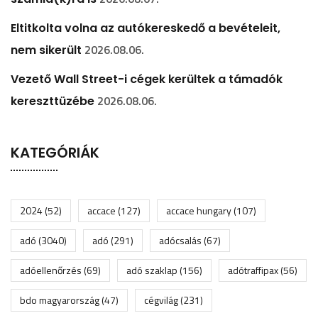
Eltitkolta volna az autókereskedő a bevételeit,
2026.08.06.
nem sikerült
Vezető Wall Street-i cégek kerültek a támadók
2026.08.06.
kereszttüzébe
KATEGÓRIÁK
2024
(52)
accace
(127)
accace hungary
(107)
adó
(3040)
adó
(291)
adócsalás
(67)
adóellenőrzés
(69)
adó szaklap
(156)
adótraffipax
(56)
bdo magyarország
(47)
cégvilág
(231)