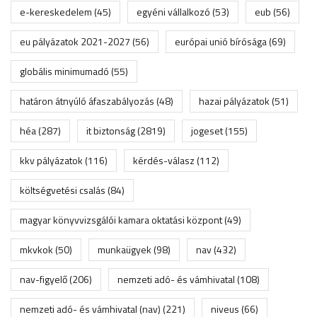
e-kereskedelem
(45)
egyéni vállalkozó
(53)
eub
(56)
eu pályázatok 2021-2027
(56)
európai unió bírósága
(69)
globális minimumadó
(55)
határon átnyúló áfaszabályozás
(48)
hazai pályázatok
(51)
héa
(287)
it biztonság
(2819)
jogeset
(155)
kkv pályázatok
(116)
kérdés-válasz
(112)
költségvetési csalás
(84)
magyar könyvvizsgálói kamara oktatási központ
(49)
mkvkok
(50)
munkaügyek
(98)
nav
(432)
nav-figyelő
(206)
nemzeti adó- és vámhivatal
(108)
nemzeti adó- és vámhivatal (nav)
(221)
niveus
(66)