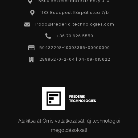
5600 Békéscsaba Kazinczy u. 4.
1133 Budapest Kárpát utca 7/b
iroda@frederik-technologies.com
+36 70 626 5550
50432208-10003365-00000000
28995270-2-04 | 04-09-015622
Alakítsa át Ön is vállalkozását, új technológiai
megoldásokkal!