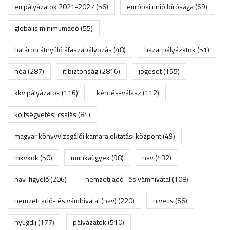
eu pályázatok 2021-2027
(56)
európai unió bírósága
(69)
globális minimumadó
(55)
határon átnyúló áfaszabályozás
(48)
hazai pályázatok
(51)
héa
(287)
it biztonság
(2816)
jogeset
(155)
kkv pályázatok
(116)
kérdés-válasz
(112)
költségvetési csalás
(84)
magyar könyvvizsgálói kamara oktatási központ
(49)
mkvkok
(50)
munkaügyek
(98)
nav
(432)
nav-figyelő
(206)
nemzeti adó- és vámhivatal
(108)
nemzeti adó- és vámhivatal (nav)
(220)
niveus
(66)
nyugdíj
(177)
pályázatok
(510)