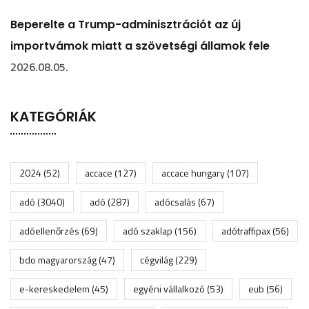
Beperelte a Trump-adminisztrációt az új
importvámok miatt a szövetségi államok fele
2026.08.05.
KATEGÓRIÁK
2024
(52)
accace
(127)
accace hungary
(107)
adó
(3040)
adó
(287)
adócsalás
(67)
adóellenőrzés
(69)
adó szaklap
(156)
adótraffipax
(56)
bdo magyarország
(47)
cégvilág
(229)
e-kereskedelem
(45)
egyéni vállalkozó
(53)
eub
(56)