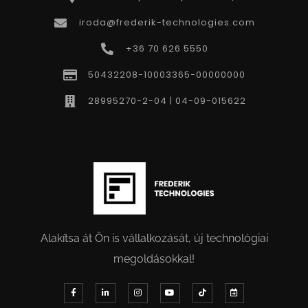
iroda@frederik-technologies.com
+36 70 626 5550
50432208-10003365-00000000
28995270-2-04 | 04-09-015622
Alakítsa át Ön is vállalkozását, új technológiai
megoldásokkal!