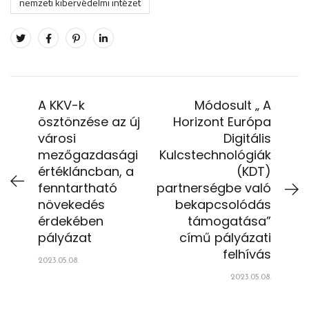
nemzeti kibervédelmi intézet
A KKV-k
Módosult „ A
ösztönzése az új
Horizont Európa
városi
Digitális
mezőgazdasági
Kulcstechnológiák
értékláncban, a
(KDT)
fenntartható
partnerségbe való
növekedés
bekapcsolódás
érdekében
támogatása”
pályázat
című pályázati
felhívás
2023.05.08.
2023.05.08.