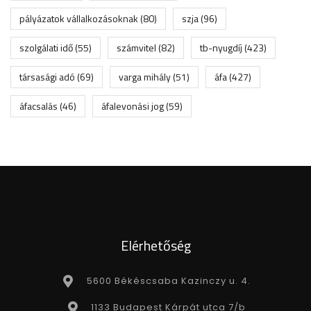
pályázatok vállalkozásoknak
(80)
szja
(96)
szolgálati idő
(55)
számvitel
(82)
tb-nyugdíj
(423)
társasági adó
(69)
varga mihály
(51)
áfa
(427)
áfacsalás
(46)
áfalevonási jog
(59)
Elérhetőség
5600 Békéscsaba Kazinczy u. 4.
1133 Budapest Kárpát utca 7/b