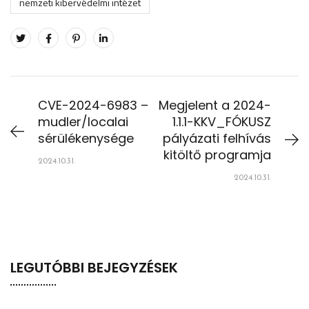
nemzeti kibervédelmi intézet
CVE-2024-6983 –
Megjelent a 2024-
mudler/localai
1.1.1-KKV_FÓKUSZ
sérülékenysége
pályázati felhívás
kitöltő programja
2024.10.31.
2024.10.31.
LEGUTÓBBI BEJEGYZÉSEK