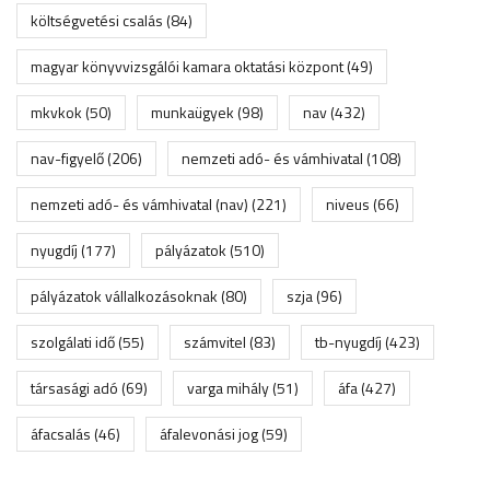
költségvetési csalás
(84)
magyar könyvvizsgálói kamara oktatási központ
(49)
mkvkok
(50)
munkaügyek
(98)
nav
(432)
nav-figyelő
(206)
nemzeti adó- és vámhivatal
(108)
nemzeti adó- és vámhivatal (nav)
(221)
niveus
(66)
nyugdíj
(177)
pályázatok
(510)
pályázatok vállalkozásoknak
(80)
szja
(96)
szolgálati idő
(55)
számvitel
(83)
tb-nyugdíj
(423)
társasági adó
(69)
varga mihály
(51)
áfa
(427)
áfacsalás
(46)
áfalevonási jog
(59)