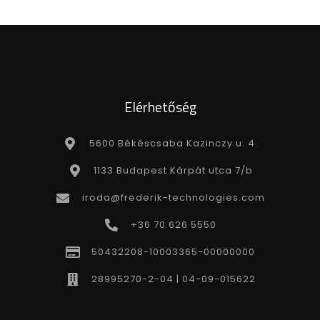
Elérhetőség
5600 Békéscsaba Kazinczy u. 4.
1133 Budapest Kárpát utca 7/b
iroda@frederik-technologies.com
+36 70 626 5550
50432208-10003365-00000000
28995270-2-04 | 04-09-015622