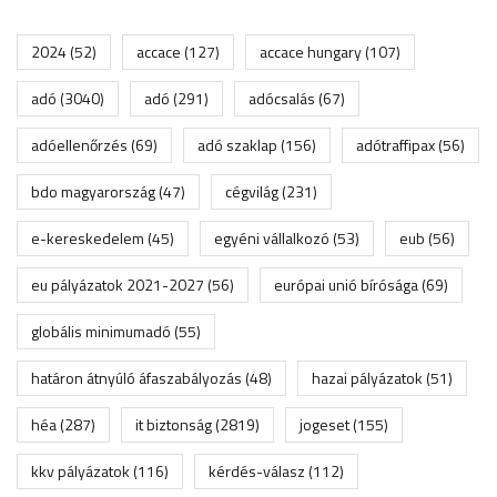
2024
(52)
accace
(127)
accace hungary
(107)
adó
(3040)
adó
(291)
adócsalás
(67)
adóellenőrzés
(69)
adó szaklap
(156)
adótraffipax
(56)
bdo magyarország
(47)
cégvilág
(231)
e-kereskedelem
(45)
egyéni vállalkozó
(53)
eub
(56)
eu pályázatok 2021-2027
(56)
európai unió bírósága
(69)
globális minimumadó
(55)
határon átnyúló áfaszabályozás
(48)
hazai pályázatok
(51)
héa
(287)
it biztonság
(2819)
jogeset
(155)
kkv pályázatok
(116)
kérdés-válasz
(112)