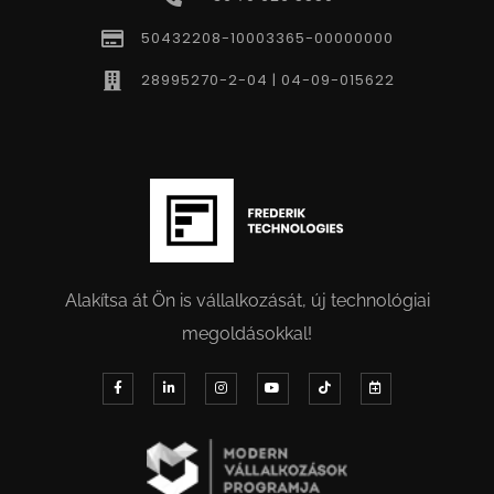
50432208-10003365-00000000
28995270-2-04 | 04-09-015622
Alakítsa át Ön is vállalkozását, új technológiai
megoldásokkal!