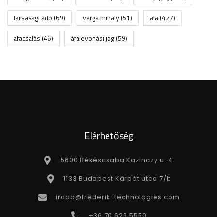
társasági adó
(69)
varga mihály
(51)
áfa
(427)
áfacsalás
(46)
áfalevonási jog
(59)
Elérhetőség
5600 Békéscsaba Kazinczy u. 4.
1133 Budapest Kárpát utca 7/b
iroda@frederik-technologies.com
+36 70 626 5550