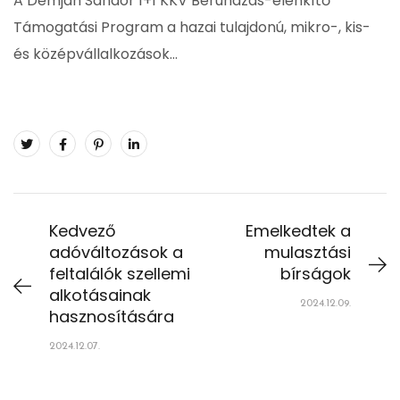
A Demján Sándor 1+1 KKV Beruházás-élénkítő
Támogatási Program a hazai tulajdonú, mikro-, kis-
és középvállalkozások…
Kedvező
Emelkedtek a
adóváltozások a
mulasztási
feltalálók szellemi
bírságok
alkotásainak
2024.12.09.
hasznosítására
2024.12.07.