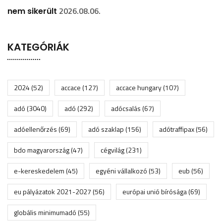
2026.08.06.
nem sikerült
KATEGÓRIÁK
2024
(52)
accace
(127)
accace hungary
(107)
adó
(3040)
adó
(292)
adócsalás
(67)
adóellenőrzés
(69)
adó szaklap
(156)
adótraffipax
(56)
bdo magyarország
(47)
cégvilág
(231)
e-kereskedelem
(45)
egyéni vállalkozó
(53)
eub
(56)
eu pályázatok 2021-2027
(56)
európai unió bírósága
(69)
globális minimumadó
(55)