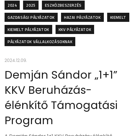
2024
2025
ESZKÖZBESZERZÉS
GAZDASÁGI PÁLYÁZATOK
HAZAI PÁLYÁZATOK
KIEMELT
KIEMELT PÁLYÁZATOK
KKV PÁLYÁZATOK
PÁLYÁZATOK VÁLLALKOZÁSOKNAK
2024.12.09.
Demján Sándor „1+1”
KKV Beruházás-
élénkítő Támogatási
Program