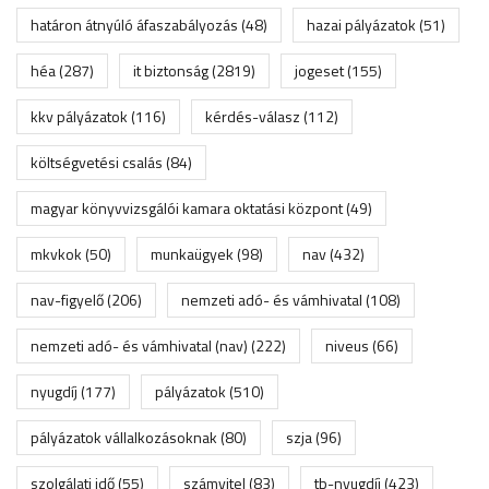
határon átnyúló áfaszabályozás
(48)
hazai pályázatok
(51)
héa
(287)
it biztonság
(2819)
jogeset
(155)
kkv pályázatok
(116)
kérdés-válasz
(112)
költségvetési csalás
(84)
magyar könyvvizsgálói kamara oktatási központ
(49)
mkvkok
(50)
munkaügyek
(98)
nav
(432)
nav-figyelő
(206)
nemzeti adó- és vámhivatal
(108)
nemzeti adó- és vámhivatal (nav)
(222)
niveus
(66)
nyugdíj
(177)
pályázatok
(510)
pályázatok vállalkozásoknak
(80)
szja
(96)
szolgálati idő
(55)
számvitel
(83)
tb-nyugdíj
(423)