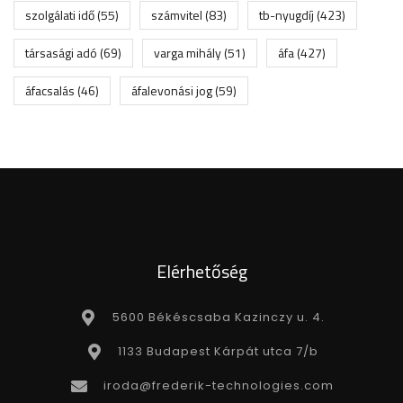
szolgálati idő
(55)
számvitel
(83)
tb-nyugdíj
(423)
társasági adó
(69)
varga mihály
(51)
áfa
(427)
áfacsalás
(46)
áfalevonási jog
(59)
Elérhetőség
5600 Békéscsaba Kazinczy u. 4.
1133 Budapest Kárpát utca 7/b
iroda@frederik-technologies.com