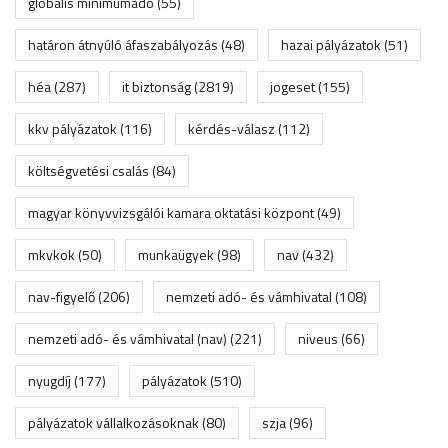
globális minimumadó
(55)
határon átnyúló áfaszabályozás
(48)
hazai pályázatok
(51)
héa
(287)
it biztonság
(2819)
jogeset
(155)
kkv pályázatok
(116)
kérdés-válasz
(112)
költségvetési csalás
(84)
magyar könyvvizsgálói kamara oktatási központ
(49)
mkvkok
(50)
munkaügyek
(98)
nav
(432)
nav-figyelő
(206)
nemzeti adó- és vámhivatal
(108)
nemzeti adó- és vámhivatal (nav)
(221)
niveus
(66)
nyugdíj
(177)
pályázatok
(510)
pályázatok vállalkozásoknak
(80)
szja
(96)