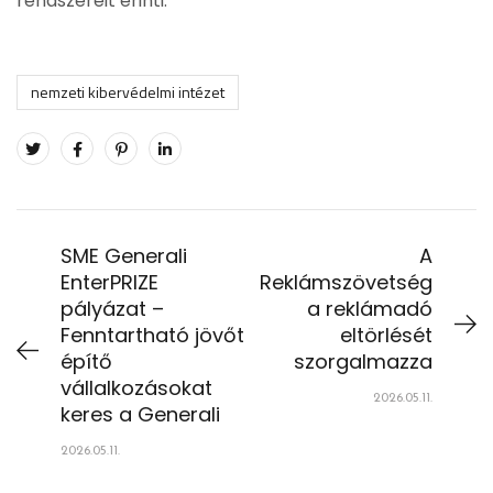
rendszereit érinti.
nemzeti kibervédelmi intézet
SME Generali
A
EnterPRIZE
Reklámszövetség
pályázat –
a reklámadó
Fenntartható jövőt
eltörlését
építő
szorgalmazza
vállalkozásokat
2026.05.11.
keres a Generali
2026.05.11.