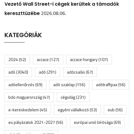
Vezető Wall Street-i cégek kerültek a támadók
2026.08.06.
kereszttüzébe
KATEGÓRIÁK
2024
(52)
accace
(127)
accace hungary
(107)
adó
(3040)
adó
(291)
adócsalás
(67)
adóellenőrzés
(69)
adó szaklap
(156)
adótraffipax
(56)
bdo magyarország
(47)
cégvilág
(231)
e-kereskedelem
(45)
egyéni vállalkozó
(53)
eub
(56)
eu pályázatok 2021-2027
(56)
európai unió bírósága
(69)