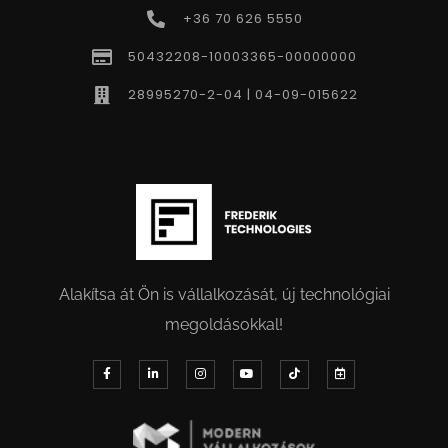
+36 70 626 5550
50432208-10003365-00000000
28995270-2-04 | 04-09-015622
Alakítsa át Ön is vállalkozását, új technológiai
megoldásokkal!