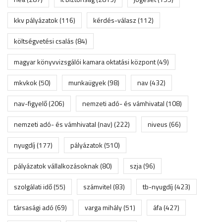
kkv pályázatok
(116)
kérdés-válasz
(112)
költségvetési csalás
(84)
magyar könyvvizsgálói kamara oktatási központ
(49)
mkvkok
(50)
munkaügyek
(98)
nav
(432)
nav-figyelő
(206)
nemzeti adó- és vámhivatal
(108)
nemzeti adó- és vámhivatal (nav)
(222)
niveus
(66)
nyugdíj
(177)
pályázatok
(510)
pályázatok vállalkozásoknak
(80)
szja
(96)
szolgálati idő
(55)
számvitel
(83)
tb-nyugdíj
(423)
társasági adó
(69)
varga mihály
(51)
áfa
(427)