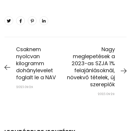
Csaknem
Nagy
nyolcvan
meglepetések a
kilogramm
2023-as SZJA 1%
dohánylevelet
felajánlásoknál,
foglalt le a NAV
növekvő tételek, új
szereplők
2023.09.29.
2023.09.29.