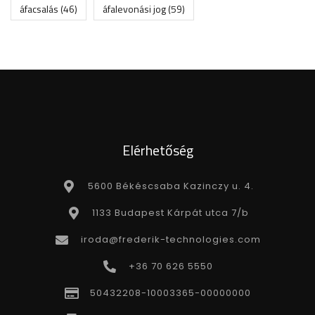
áfacsalás
(46)
áfalevonási jog
(59)
Elérhetőség
5600 Békéscsaba Kazinczy u. 4.
1133 Budapest Kárpát utca 7/b
iroda@frederik-technologies.com
+36 70 626 5550
50432208-10003365-00000000