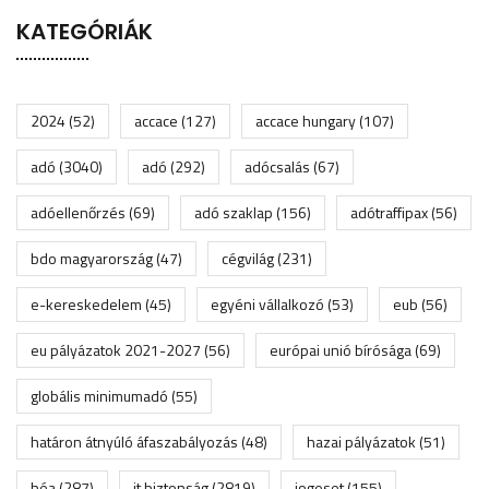
KATEGÓRIÁK
2024
(52)
accace
(127)
accace hungary
(107)
adó
(3040)
adó
(292)
adócsalás
(67)
adóellenőrzés
(69)
adó szaklap
(156)
adótraffipax
(56)
bdo magyarország
(47)
cégvilág
(231)
e-kereskedelem
(45)
egyéni vállalkozó
(53)
eub
(56)
eu pályázatok 2021-2027
(56)
európai unió bírósága
(69)
globális minimumadó
(55)
határon átnyúló áfaszabályozás
(48)
hazai pályázatok
(51)
héa
(287)
it biztonság
(2819)
jogeset
(155)