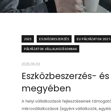
2025
ESZKÖZBESZERZÉS
EU PÁLYÁZATOK 2021
PÁLYÁZATOK VÁLLALKOZÁSOKNAK
2025.06.03.
Eszközbeszerzés- és
megyében
A helyi vállalkozások fejlesztéseinek támoga
mikrovállalkozások (egyéni vállalkozók, egyé