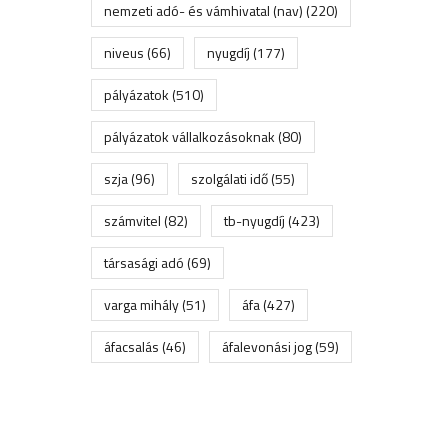
nemzeti adó- és vámhivatal (nav)
(220)
niveus
(66)
nyugdíj
(177)
pályázatok
(510)
pályázatok vállalkozásoknak
(80)
szja
(96)
szolgálati idő
(55)
számvitel
(82)
tb-nyugdíj
(423)
társasági adó
(69)
varga mihály
(51)
áfa
(427)
áfacsalás
(46)
áfalevonási jog
(59)