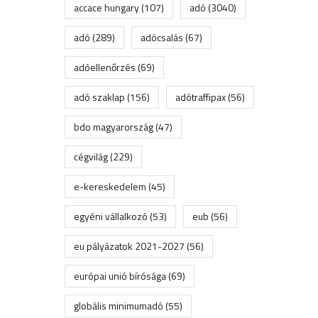
accace hungary
(107)
adó
(3040)
adó
(289)
adócsalás
(67)
adóellenőrzés
(69)
adó szaklap
(156)
adótraffipax
(56)
bdo magyarország
(47)
cégvilág
(229)
e-kereskedelem
(45)
egyéni vállalkozó
(53)
eub
(56)
eu pályázatok 2021-2027
(56)
európai unió bírósága
(69)
globális minimumadó
(55)