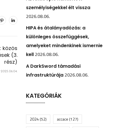
személyiségekkel élt vissza
2026.08.06.
HIPA és átalányadózás: a
különleges összefüggések,
amelyeket mindenkinek ismernie
: közös
2026.08.06.
kell
sek (3.
rész)
A DarkSword támadási
2025.06.04.
2026.08.06.
infrastruktúrája
KATEGÓRIÁK
2024
(52)
accace
(127)