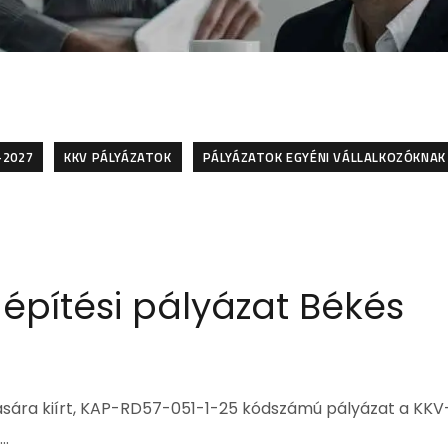
-2027
KKV PÁLYÁZATOK
PÁLYÁZATOK EGYÉNI VÁLLALKOZÓKNAK
 építési pályázat Békés
tására kiírt, KAP-RD57-051-1-25 kódszámú pályázat a KKV
b…