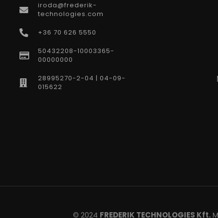
iroda@frederik-
technologies.com
+36 70 626 5550
50432208-10003365-
00000000
28995270-2-04 | 04-09-
015622
© 2024
FREDERIK TECHNOLOGIES Kft.
Mi