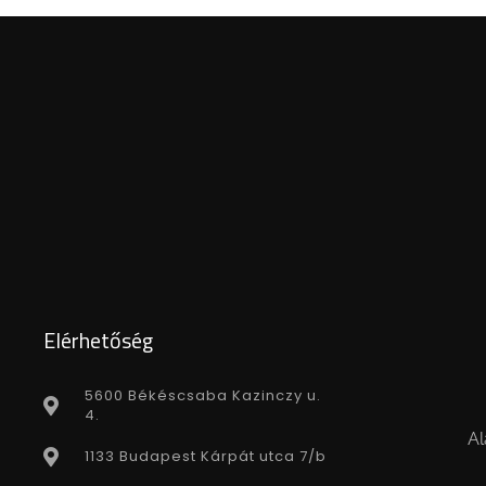
Elérhetőség
5600 Békéscsaba Kazinczy u.
4.
Al
1133 Budapest Kárpát utca 7/b