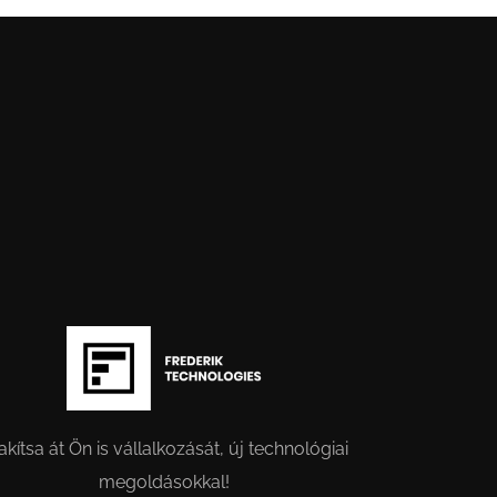
akítsa át Ön is vállalkozását, új technológiai
megoldásokkal!