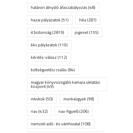
határon átnyúló áfaszabályozás
(48)
hazai pályázatok
(51)
héa
(287)
it biztonság
(2819)
jogeset
(155)
kkv pályázatok
(116)
kérdés-válasz
(112)
költségvetési csalás
(84)
magyar könyvvizsgálói kamara oktatási
központ
(49)
mkvkok
(50)
munkaügyek
(98)
nav
(432)
nav-figyelő
(206)
nemzeti adó- és vámhivatal
(108)