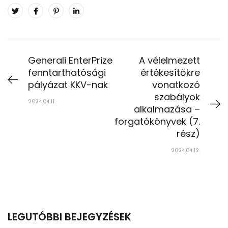
Generali EnterPrize
A vélelmezett
fenntarthatósági
értékesítőkre
pályázat KKV-nak
vonatkozó
szabályok
2024.04.11.
alkalmazása –
forgatókönyvek (7.
rész)
2024.04.12.
LEGUTÓBBI BEJEGYZÉSEK