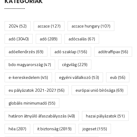
KATEGÓRIÁK
2024
(52)
accace
(127)
accace hungary
(107)
adó
(3040)
adó
(289)
adócsalás
(67)
adóellenőrzés
(69)
adó szaklap
(156)
adótraffipax
(56)
bdo magyarország
(47)
cégvilág
(229)
e-kereskedelem
(45)
egyéni vállalkozó
(53)
eub
(56)
eu pályázatok 2021-2027
(56)
európai unió bírósága
(69)
globális minimumadó
(55)
határon átnyúló áfaszabályozás
(48)
hazai pályázatok
(51)
héa
(287)
it biztonság
(2819)
jogeset
(155)