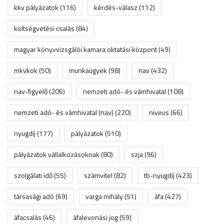
kkv pályázatok
(116)
kérdés-válasz
(112)
költségvetési csalás
(84)
magyar könyvvizsgálói kamara oktatási központ
(49)
mkvkok
(50)
munkaügyek
(98)
nav
(432)
nav-figyelő
(206)
nemzeti adó- és vámhivatal
(108)
nemzeti adó- és vámhivatal (nav)
(220)
niveus
(66)
nyugdíj
(177)
pályázatok
(510)
pályázatok vállalkozásoknak
(80)
szja
(96)
szolgálati idő
(55)
számvitel
(82)
tb-nyugdíj
(423)
társasági adó
(69)
varga mihály
(51)
áfa
(427)
áfacsalás
(46)
áfalevonási jog
(59)