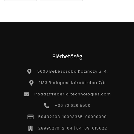
Elérhetőség
5600 Békéscsaba Kazinczy u. 4.
1133 Budapest Kárpát utca 7/b
iroda@frederik-technologies.com
+36 70 626 5550
50432208-10003365-00000000
28995270-2-04 | 04-09-015622