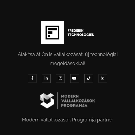
Alakítsa át Ön is vállalkozását, új technológiai
megoldásokkal!
Modern Vállalkozások Programja partner