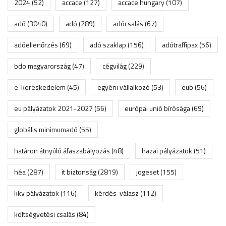
2024
(52)
accace
(127)
accace hungary
(107)
adó
(3040)
adó
(289)
adócsalás
(67)
adóellenőrzés
(69)
adó szaklap
(156)
adótraffipax
(56)
bdo magyarország
(47)
cégvilág
(229)
e-kereskedelem
(45)
egyéni vállalkozó
(53)
eub
(56)
eu pályázatok 2021-2027
(56)
európai unió bírósága
(69)
globális minimumadó
(55)
határon átnyúló áfaszabályozás
(48)
hazai pályázatok
(51)
héa
(287)
it biztonság
(2819)
jogeset
(155)
kkv pályázatok
(116)
kérdés-válasz
(112)
költségvetési csalás
(84)