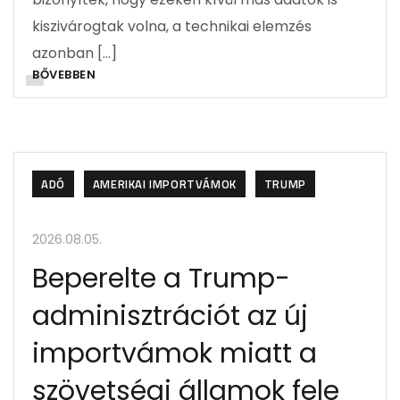
kiszivárogtak volna, a technikai elemzés
azonban […]
BŐVEBBEN
ADÓ
AMERIKAI IMPORTVÁMOK
TRUMP
2026.08.05.
Beperelte a Trump-
adminisztrációt az új
importvámok miatt a
szövetségi államok fele