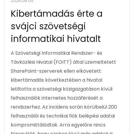
2026.08.05.
Kibertámadás érte a
svájci szövetségi
informatikai hivatalt
A Szövetségi Informatikai Rendszer- és
Távközlési Hivatal (FOITT) által üzemeltetett
SharePoint-szerverek ellen elkövetett
kibertámadás következtében a hivatal
letiltotta a szövetségi közigazgatáson kívüli
felhasználók internetes hozzáférését a
rendszerhez. Az incidens során körülbelül 200
felhasználói és technikai fiók belépési adatai
kompromittálódtak. Arra egyelőre nincs
bizonyíték, hogy ezeken kívül más adatok is