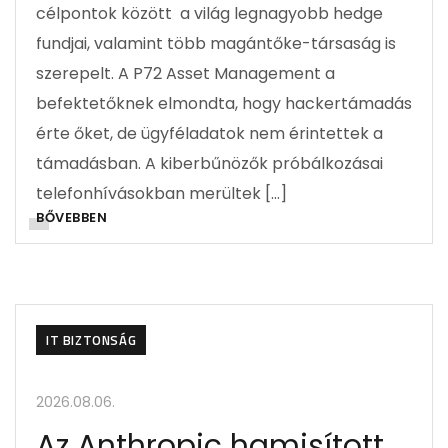
célpontok között a világ legnagyobb hedge
fundjai, valamint több magántőke-társaság is
szerepelt. A P72 Asset Management a
befektetőknek elmondta, hogy hackertámadás
érte őket, de ügyféladatok nem érintettek a
támadásban. A kiberbűnözők próbálkozásai
telefonhívásokban merültek […]
BŐVEBBEN
IT BIZTONSÁG
2026.08.06.
Az Anthropic hamisított