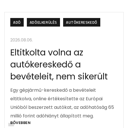
ADÓ
ADÓELKERÜLÉS
AUTÓKERESKEDŐ
2026.08.06.
Eltitkolta volna az
autókereskedő a
bevételeit, nem sikerült
Egy gépjármű-kereskedő a bevételeit
eltitkolva, online értékesítette az Európai
Unióból beszerzett autókat, az adóhatóság 65
millió forint adóhiányt állapított meg.
BŐVEBBEN