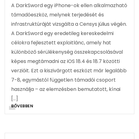
A DarkSword egy iPhone-ok ellen alkalmazható
támadóeszköz, melynek terjedését és
infrastruktúráját vizsgálta a Censys július végén.
A DarkSword egy eredetileg kereskedelmi
célokra fejlesztett exploitlánc, amely hat
különböző sérülékenység összekapcsolásával
képes megtámadni az iOS 18.4 és 18.7 közötti
verzióit. Ezt a kiszivárgott eszközt már legalább
7-8, egymástól független támadói csoport
használja – az elemzésben bemutatott, kínai
[…]
BŐVEBBEN