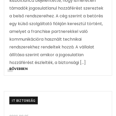
kisboltlánca bejelentette, hogy ismeretlen
támadók jogosulatlanul hozzáférést szereztek
a belső rendszereihez. A cég szerint a betörés
egy külső szolgáltató fiókján keresztül történt,
amelyet a franchise partnerekkel való
kommunikációra használt technikai
rendszerekhez rendeltek hozzá. A vállalat
állítása szerint amikor a jogosulatlan
hozzáférést észlelték, a biztonsági […]
BŐVEBBEN
IT BIZTONSÁG