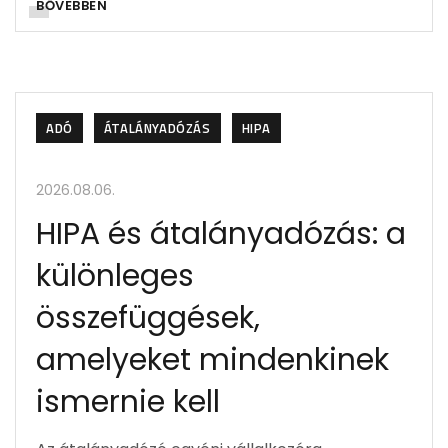
BŐVEBBEN
ADÓ
ÁTALÁNYADÓZÁS
HIPA
2026.08.06.
HIPA és átalányadózás: a
különleges
összefüggések,
amelyeket mindenkinek
ismernie kell