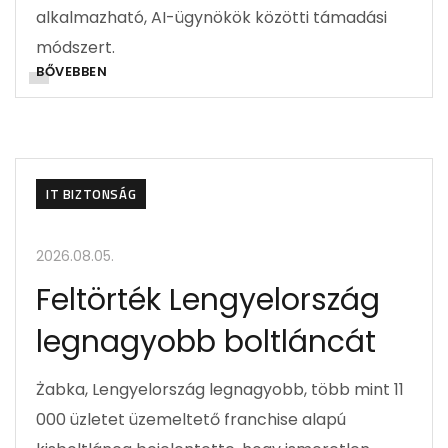
alkalmazható, AI-ügynökök közötti támadási
módszert.
BŐVEBBEN
IT BIZTONSÁG
2026.08.05.
Feltörték Lengyelország
legnagyobb boltláncát
Żabka, Lengyelország legnagyobb, több mint 11
000 üzletet üzemeltető franchise alapú