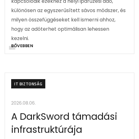
kapcsolódik ezekhez a helyi iparűzési adó,
különösen az egyszerűsített sávos módszer, és
milyen összefüggéseket kell ismerni ahhoz,
hogy az adóterhet optimálisan lehessen
kezelni.
BŐVEBBEN
IT BIZTONSÁG
2026.08.06.
A DarkSword támadási
infrastruktúrája