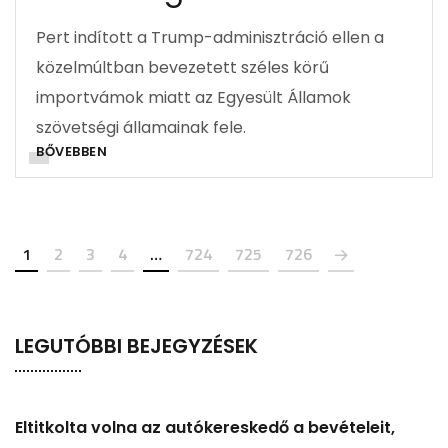
Pert indított a Trump-adminisztráció ellen a
közelmúltban bevezetett széles körű
importvámok miatt az Egyesült Államok
szövetségi államainak fele.
BŐVEBBEN
1
2
3
4
…
724
725
726
LEGUTÓBBI BEJEGYZÉSEK
Eltitkolta volna az autókereskedő a bevételeit,