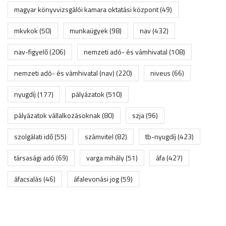
magyar könyvvizsgálói kamara oktatási központ
(49)
mkvkok
(50)
munkaügyek
(98)
nav
(432)
nav-figyelő
(206)
nemzeti adó- és vámhivatal
(108)
nemzeti adó- és vámhivatal (nav)
(220)
niveus
(66)
nyugdíj
(177)
pályázatok
(510)
pályázatok vállalkozásoknak
(80)
szja
(96)
szolgálati idő
(55)
számvitel
(82)
tb-nyugdíj
(423)
társasági adó
(69)
varga mihály
(51)
áfa
(427)
áfacsalás
(46)
áfalevonási jog
(59)