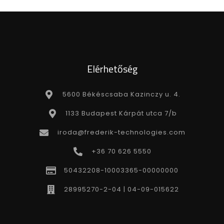
Elérhetőség
5600 Békéscsaba Kazinczy u. 4.
1133 Budapest Kárpát utca 7/b
iroda@frederik-technologies.com
+36 70 626 5550
50432208-10003365-00000000
28995270-2-04 | 04-09-015622