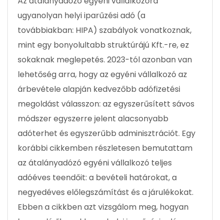
Az átalányadózó egyéni vállalkozóra
ugyanolyan helyi iparűzési adó (a
továbbiakban: HIPA) szabályok vonatkoznak,
mint egy bonyolultabb struktúrájú Kft.-re, ez
sokaknak meglepetés. 2023-tól azonban van
lehetőség arra, hogy az egyéni vállalkozó az
árbevétele alapján kedvezőbb adófizetési
megoldást válasszon: az egyszerűsített sávos
módszer egyszerre jelent alacsonyabb
adóterhet és egyszerűbb adminisztrációt. Egy
korábbi cikkemben részletesen bemutattam
az átalányadózó egyéni vállalkozó teljes
adóéves teendőit: a bevételi határokat, a
negyedéves előlegszámítást és a járulékokat.
Ebben a cikkben azt vizsgálom meg, hogyan