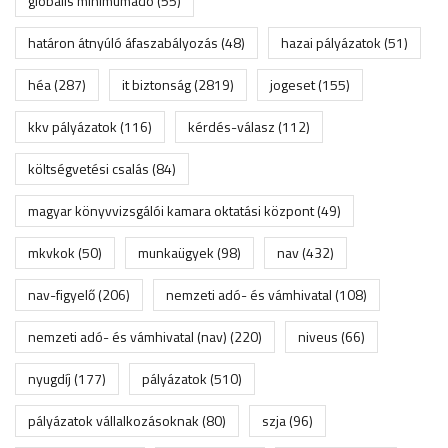
globális minimumadó
(55)
határon átnyúló áfaszabályozás
(48)
hazai pályázatok
(51)
héa
(287)
it biztonság
(2819)
jogeset
(155)
kkv pályázatok
(116)
kérdés-válasz
(112)
költségvetési csalás
(84)
magyar könyvvizsgálói kamara oktatási központ
(49)
mkvkok
(50)
munkaügyek
(98)
nav
(432)
nav-figyelő
(206)
nemzeti adó- és vámhivatal
(108)
nemzeti adó- és vámhivatal (nav)
(220)
niveus
(66)
nyugdíj
(177)
pályázatok
(510)
pályázatok vállalkozásoknak
(80)
szja
(96)