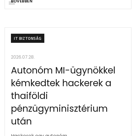
BŐVEBBEN
IT BIZTONSÁG
2026.07.28.
Autonóm MI-ügynökkel
kémkedtek hackerek a
thaiföldi
pénzügyminisztérium
után
Hackerek egy autonóm