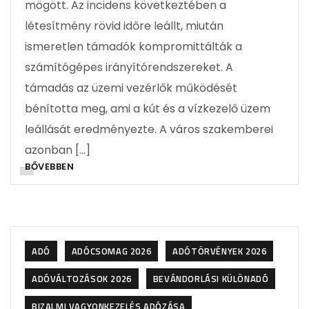
mögött. Az incidens következtében a
létesítmény rövid időre leállt, miután
ismeretlen támadók kompromittálták a
számítógépes irányítórendszereket. A
támadás az üzemi vezérlők működését
bénította meg, ami a kút és a vízkezelő üzem
leállását eredményezte. A város szakemberei
azonban […]
BŐVEBBEN
ADÓ
ADÓCSOMAG 2026
ADÓTÖRVÉNYEK 2026
ADÓVÁLTOZÁSOK 2026
BEVÁNDORLÁSI KÜLÖNADÓ
BIZALMI VAGYONKEZELÉS ADÓZÁSA