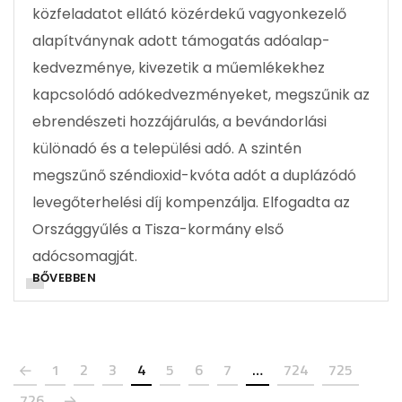
közfeladatot ellátó közérdekű vagyonkezelő
alapítványnak adott támogatás adóalap-
kedvezménye, kivezetik a műemlékekhez
kapcsolódó adókedvezményeket, megszűnik az
ebrendészeti hozzájárulás, a bevándorlási
különadó és a települési adó. A szintén
megszűnő széndioxid-kvóta adót a duplázódó
levegőterhelési díj kompenzálja. Elfogadta az
Országgyűlés a Tisza-kormány első
adócsomagját.
BŐVEBBEN
1
2
3
4
5
6
7
…
724
725
726