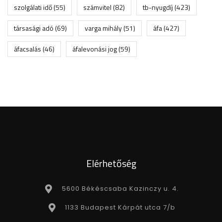
szolgálati idő
(55)
számvitel
(82)
tb-nyugdíj
(423)
társasági adó
(69)
varga mihály
(51)
áfa
(427)
áfacsalás
(46)
áfalevonási jog
(59)
Elérhetőség
5600 Békéscsaba Kazinczy u. 4.
1133 Budapest Kárpát utca 7/b