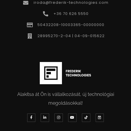
iroda@frederik-technologies.com
+36 70 626 5550
50432208-10003365-00000000
28995270-2-04 | 04-09-015622
Alakítsa át Ön is vállalkozását, új technológiai
megoldásokkal!