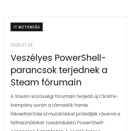
IT BIZTONSÁG
2026.07.29.
Veszélyes PowerShell-
parancsok terjednek a
Steam fórumain
A Steam közösségi fórumain terjedő új ClickFix-
kampány során a támadók hamis
hibaelhárítási útmutatókkal próbálják rávenni a
felhasználókat rosszindulatú PowerShell-