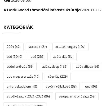
2026.08.06.
kell
2026.08.06.
A DarkSword támadási infrastruktúrája
KATEGÓRIÁK
2024
(52)
accace
(127)
accace hungary
(107)
adó
(3040)
adó
(289)
adócsalás
(67)
adóellenőrzés
(69)
adó szaklap
(156)
adótraffipax
(56)
bdo magyarország
(47)
cégvilág
(229)
e-kereskedelem
(45)
egyéni vállalkozó
(53)
eub
(56)
eu pályázatok 2021-2027
(56)
európai unió bírósága
(69)