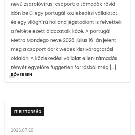
nevű zsarolóvírus-csoport: a támadók rövid
időn belül egy portugál közlekedési vállalatot,
és egy világhírű holland jégstadiont is felvettek
a feltételezett áldozataik közé. A portugál
Metro Mondego neve 2026. július 16-án jelent
meg a csoport dark webes kiszivárogtatási
oldalán. A közlekedési vállalat elleni támadás
tényét egyelőre független forrásból még […]
BŐVEBBEN
IT BIZTONSÁG
2026.07.28.