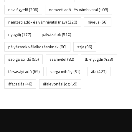
nav-figyelő
(206)
nemzeti adó- és vámhivatal
(108)
nemzeti adó- és vámhivatal (nav)
(220)
niveus
(66)
nyugdíj
(177)
pályázatok
(510)
pályázatok vállalkozásoknak
(80)
szja
(96)
szolgálati idő
(55)
számvitel
(82)
tb-nyugdíj
(423)
társasági adó
(69)
varga mihály
(51)
áfa
(427)
áfacsalás
(46)
áfalevonási jog
(59)