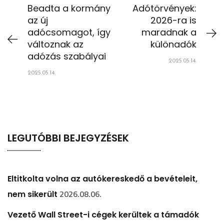
Beadta a kormány
Adótörvények:
az új
2026-ra is
adócsomagot, így
maradnak a
változnak az
különadók
adózás szabályai
2025.05.14.
2025.05.14.
LEGUTÓBBI BEJEGYZÉSEK
Eltitkolta volna az autókereskedő a bevételeit,
2026.08.06.
nem sikerült
Vezető Wall Street-i cégek kerültek a támadók