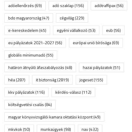
adóellenőrzés
(69)
adó szaklap
(156)
adótraffipax
(56)
bdo magyarország
(47)
cégvilág
(229)
e-kereskedelem
(45)
egyéni vállalkozó
(53)
eub
(56)
eu pályázatok 2021-2027
(56)
európai unió bírósága
(69)
globális minimumadó
(55)
határon átnyúló áfaszabályozás
(48)
hazai pályázatok
(51)
héa
(287)
it biztonság
(2819)
jogeset
(155)
kkv pályázatok
(116)
kérdés-válasz
(112)
költségvetési csalás
(84)
magyar könyvvizsgálói kamara oktatási központ
(49)
mkvkok
(50)
munkaügyek
(98)
nav
(432)