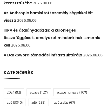
2026.08.06.
kereszttüzébe
Az Anthropic hamisított személyiségekkel élt
2026.08.06.
vissza
HIPA és átalányadózás: a különleges
összefüggések, amelyeket mindenkinek ismernie
2026.08.06.
kell
2026.08.06.
A DarkSword támadási infrastruktúrája
KATEGÓRIÁK
2024
(52)
accace
(127)
accace hungary
(107)
adó
(3040)
adó
(289)
adócsalás
(67)