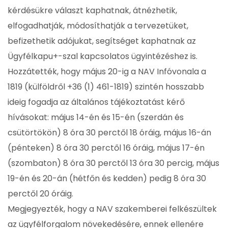
kérdésükre választ kaphatnak, átnézhetik,
elfogadhatják, módosíthatják a tervezetüket,
befizethetik adójukat, segítséget kaphatnak az
Ügyfélkapu+-szal kapcsolatos ügyintézéshez is.
Hozzátették, hogy május 20-ig a NAV Infóvonala a
1819 (külföldről +36 (1) 461-1819) szintén hosszabb
ideig fogadja az általános tájékoztatást kérő
hívásokat: május 14-én és 15-én (szerdán és
csütörtökön) 8 óra 30 perctől 18 óráig, május 16-án
(pénteken) 8 óra 30 perctől 16 óráig, május 17-én
(szombaton) 8 óra 30 perctől 13 óra 30 percig, május
19-én és 20-án (hétfőn és kedden) pedig 8 óra 30
perctől 20 óráig.
Megjegyezték, hogy a NAV szakemberei felkészültek
az ügyfélforgalom növekedésére, ennek ellenére