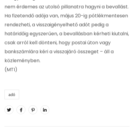
nem érdemes az utolsó pillanatra hagyni a bevallást.
Ha fizetendő adója van, május 20-ig pótlékmentesen
rendezheti, a visszaigényelhető adót pedig a
határidőig egyszerűen, a bevallásban kérheti kiutalni,
csak arról kell dönteni, hogy postai úton vagy
bankszámlára kéri a visszajáró összeget – áll a
közleményben.
(MTI)
adó