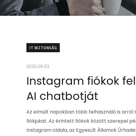
IT BIZTONSÁG
2026.06.03.
Instagram fiókok fe
AI chatbotját
Az elmúlt napokban több felhasználó is arról 
fiókjukat. Az érintett fiókok között szerepel 
Instagram oldala, az Egyesült Államok Űrhader