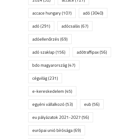
accace hungary
(107)
adó
(3040)
adó
(291)
adócsalás
(67)
adóellenőrzés
(69)
adó szaklap
(156)
adótraffipax
(56)
bdo magyarország
(47)
cégvilág
(231)
e-kereskedelem
(45)
egyéni vállalkozó
(53)
eub
(56)
eu pályázatok 2021-2027
(56)
európai unió bírósága
(69)