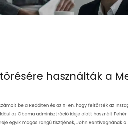
ltörésére használták a M
számolt be a Redditen és az X-en, hogy feltörték az Inst
például az Obama adminisztráció ideje alatt használt Fehér
eje egyik magas rangú tisztjének, John Bentivegnának a f