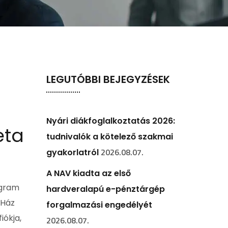
LEGUTÓBBI BEJEGYZÉSEK
Nyári diákfoglalkoztatás 2026:
eta
tudnivalók a kötelező szakmai
2026.08.07.
gyakorlatról
A NAV kiadta az első
agram
hardveralapú e-pénztárgép
 Ház
forgalmazási engedélyét
iókja,
2026.08.07.