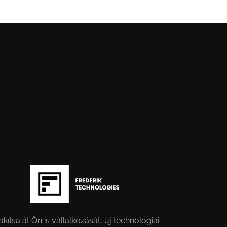
akítsa át Ön is vállalkozását, új technológiai