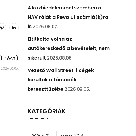
A közhiedelemmel szemben a
NAV rálát a Revolut számlá(k)ra
2026.08.07.
is
Eltitkolta volna az
autókereskedő a bevételeit, nem
2026.08.06.
sikerült
1. rész)
2026.06.03.
Vezető Wall Street-i cégek
kerültek a támadók
2026.08.06.
kereszttüzébe
KATEGÓRIÁK
2024
(52)
accace
(127)