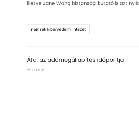
illetve Jane Wong biztonsági kutató is azt nyil
nemzeti kibervédelmi intézet
Áfa: az adómegállapítás időpontja ​
2026.06.03.