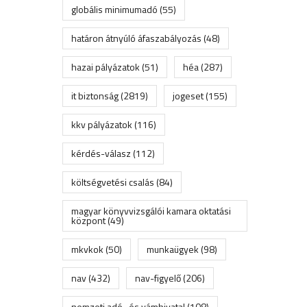
globális minimumadó
(55)
határon átnyúló áfaszabályozás
(48)
hazai pályázatok
(51)
héa
(287)
it biztonság
(2819)
jogeset
(155)
kkv pályázatok
(116)
kérdés-válasz
(112)
költségvetési csalás
(84)
magyar könyvvizsgálói kamara oktatási
központ
(49)
mkvkok
(50)
munkaügyek
(98)
nav
(432)
nav-figyelő
(206)
nemzeti adó- és vámhivatal
(108)