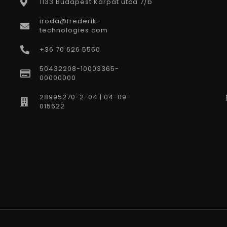
1133 Budapest Kárpát utca 7/b
iroda@frederik-
technologies.com
+36 70 626 5550
50432208-10003365-
00000000
28995270-2-04 | 04-09-
015622