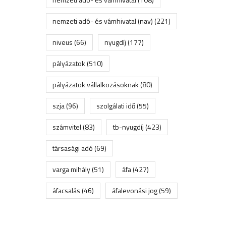
nemzeti adó- és vámhivatal (nav)
(221)
niveus
(66)
nyugdíj
(177)
pályázatok
(510)
pályázatok vállalkozásoknak
(80)
szja
(96)
szolgálati idő
(55)
számvitel
(83)
tb-nyugdíj
(423)
társasági adó
(69)
varga mihály
(51)
áfa
(427)
áfacsalás
(46)
áfalevonási jog
(59)