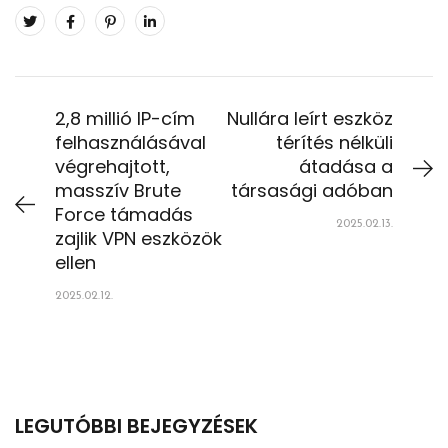
2,8 millió IP-cím
Nullára leírt eszköz
felhasználásával
térítés nélküli
végrehajtott,
átadása a
masszív Brute
társasági adóban
Force támadás
2025.02.13.
zajlik VPN eszközök
ellen
2025.02.12.
LEGUTÓBBI BEJEGYZÉSEK