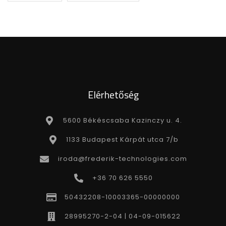
Elérhetőség
5600 Békéscsaba Kazinczy u. 4.
1133 Budapest Kárpát utca 7/b
iroda@frederik-technologies.com
+36 70 626 5550
50432208-10003365-00000000
28995270-2-04 | 04-09-015622