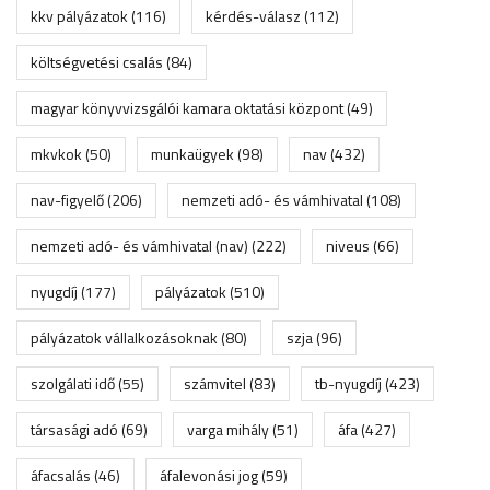
kkv pályázatok
(116)
kérdés-válasz
(112)
költségvetési csalás
(84)
magyar könyvvizsgálói kamara oktatási központ
(49)
mkvkok
(50)
munkaügyek
(98)
nav
(432)
nav-figyelő
(206)
nemzeti adó- és vámhivatal
(108)
nemzeti adó- és vámhivatal (nav)
(222)
niveus
(66)
nyugdíj
(177)
pályázatok
(510)
pályázatok vállalkozásoknak
(80)
szja
(96)
szolgálati idő
(55)
számvitel
(83)
tb-nyugdíj
(423)
társasági adó
(69)
varga mihály
(51)
áfa
(427)
áfacsalás
(46)
áfalevonási jog
(59)