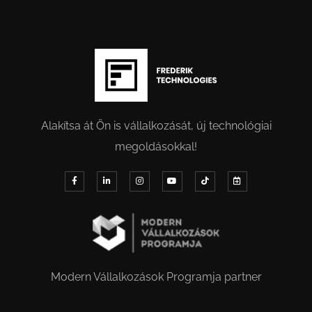
Alakítsa át Ön is vállalkozását, új technológiai
megoldásokkal!
Modern Vállalkozások Programja partner