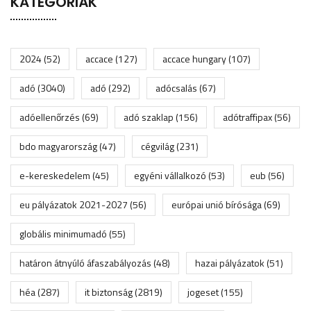
KATEGÓRIÁK
2024
(52)
accace
(127)
accace hungary
(107)
adó
(3040)
adó
(292)
adócsalás
(67)
adóellenőrzés
(69)
adó szaklap
(156)
adótraffipax
(56)
bdo magyarország
(47)
cégvilág
(231)
e-kereskedelem
(45)
egyéni vállalkozó
(53)
eub
(56)
eu pályázatok 2021-2027
(56)
európai unió bírósága
(69)
globális minimumadó
(55)
határon átnyúló áfaszabályozás
(48)
hazai pályázatok
(51)
héa
(287)
it biztonság
(2819)
jogeset
(155)