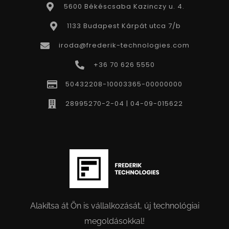
5600 Békéscsaba Kazinczy u. 4.
1133 Budapest Kárpát utca 7/b
iroda@frederik-technologies.com
+36 70 626 5550
50432208-10003365-00000000
28995270-2-04 | 04-09-015622
Alakítsa át Ön is vállalkozását, új technológiai
megoldásokkal!