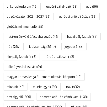
e-kereskedelem
(45)
egyéni vállalkozó
(53)
eub
(56)
eu pályázatok 2021-2027
(56)
európai unió bírósága
(69)
globális minimumadó
(55)
határon átnyúló áfaszabályozás
(48)
hazai pályázatok
(51)
héa
(287)
it biztonság
(2817)
jogeset
(155)
kkv pályázatok
(116)
kérdés-válasz
(112)
költségvetési csalás
(84)
magyar könyvvizsgálói kamara oktatási központ
(49)
mkvkok
(50)
munkaügyek
(98)
nav
(432)
nav-figyelő
(206)
nemzeti adó- és vámhivatal
(108)
nemzeti adó- és vámhivatal (nav)
(220)
niveus
(66)