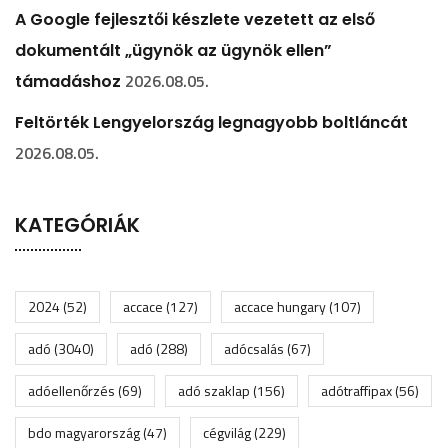
A Google fejlesztői készlete vezetett az első
dokumentált „ügynök az ügynök ellen”
2026.08.05.
támadáshoz
Feltörték Lengyelország legnagyobb boltláncát
2026.08.05.
KATEGÓRIÁK
2024
(52)
accace
(127)
accace hungary
(107)
adó
(3040)
adó
(288)
adócsalás
(67)
adóellenőrzés
(69)
adó szaklap
(156)
adótraffipax
(56)
bdo magyarország
(47)
cégvilág
(229)