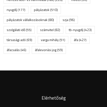
nyugdíj
(177)
pályázatok
(510)
pályázatok vállalkozásoknak
(80)
szja
(96)
szolgálati idő
(55)
számvitel
(82)
tb-nyugdíj
(423)
társasági adó
(69)
varga mihály
(51)
áfa
(427)
áfacsalás
(46)
áfalevonási jog
(59)
Elérhetőség