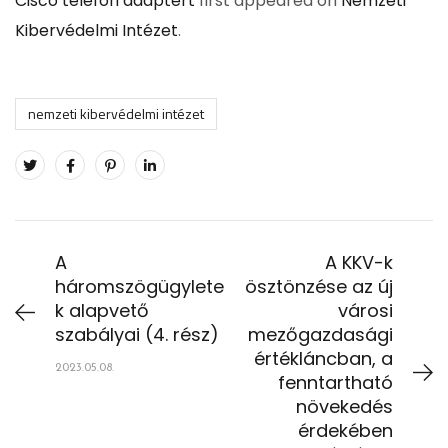
Cisco telefon adaptert
first appeared on
Nemzeti
Kibervédelmi Intézet
.
nemzeti kibervédelmi intézet
A
A KKV-k
háromszögügylete
ösztönzése az új
k alapvető
városi
szabályai (4. rész)
mezőgazdasági
értékláncban, a
2023.05.08.
fenntartható
növekedés
érdekében