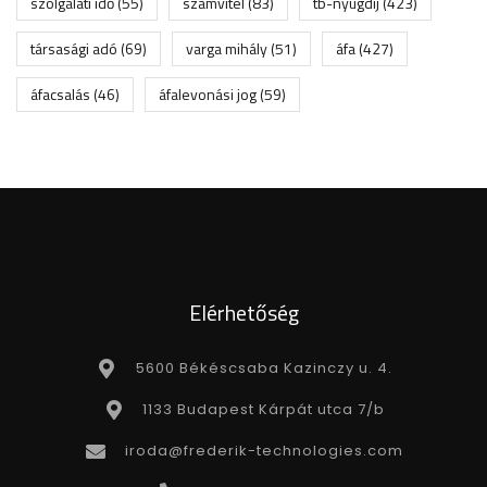
szolgálati idő
(55)
számvitel
(83)
tb-nyugdíj
(423)
társasági adó
(69)
varga mihály
(51)
áfa
(427)
áfacsalás
(46)
áfalevonási jog
(59)
Elérhetőség
5600 Békéscsaba Kazinczy u. 4.
1133 Budapest Kárpát utca 7/b
iroda@frederik-technologies.com