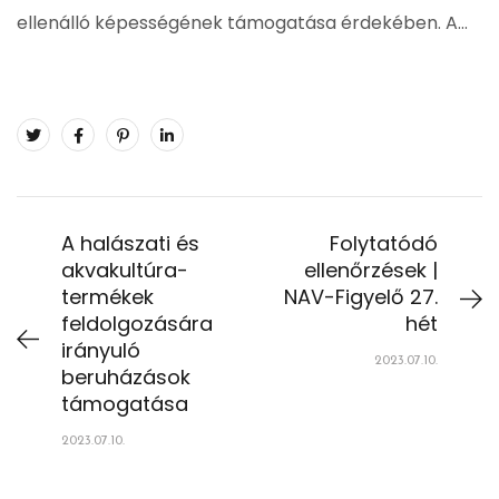
ellenálló képességének támogatása érdekében. A…
A halászati és
Folytatódó
akvakultúra-
ellenőrzések |
termékek
NAV-Figyelő 27.
feldolgozására
hét
irányuló
2023.07.10.
beruházások
támogatása
2023.07.10.