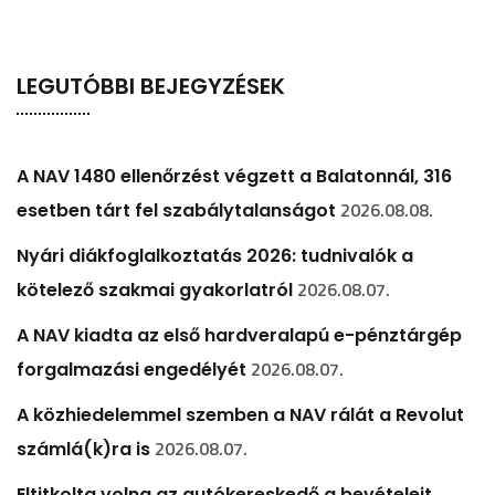
LEGUTÓBBI BEJEGYZÉSEK
A NAV 1480 ellenőrzést végzett a Balatonnál, 316
2026.08.08.
esetben tárt fel szabálytalanságot
Nyári diákfoglalkoztatás 2026: tudnivalók a
2026.08.07.
kötelező szakmai gyakorlatról
A NAV kiadta az első hardveralapú e-pénztárgép
2026.08.07.
forgalmazási engedélyét
A közhiedelemmel szemben a NAV rálát a Revolut
2026.08.07.
számlá(k)ra is
Eltitkolta volna az autókereskedő a bevételeit,