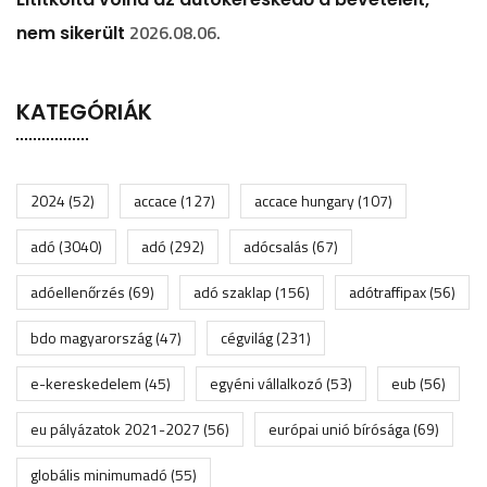
2026.08.06.
nem sikerült
KATEGÓRIÁK
2024
(52)
accace
(127)
accace hungary
(107)
adó
(3040)
adó
(292)
adócsalás
(67)
adóellenőrzés
(69)
adó szaklap
(156)
adótraffipax
(56)
bdo magyarország
(47)
cégvilág
(231)
e-kereskedelem
(45)
egyéni vállalkozó
(53)
eub
(56)
eu pályázatok 2021-2027
(56)
európai unió bírósága
(69)
globális minimumadó
(55)