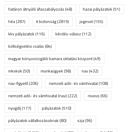
határon átnyúló áfaszabályozás
(48)
hazai pályázatok
(51)
héa
(287)
it biztonság
(2819)
jogeset
(155)
kkv pályázatok
(116)
kérdés-válasz
(112)
költségvetési csalás
(84)
magyar könyvvizsgálói kamara oktatási központ
(49)
mkvkok
(50)
munkaügyek
(98)
nav
(432)
nav-figyelő
(206)
nemzeti adó- és vámhivatal
(108)
nemzeti adó- és vámhivatal (nav)
(222)
niveus
(66)
nyugdíj
(177)
pályázatok
(510)
pályázatok vállalkozásoknak
(80)
szja
(96)