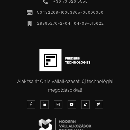
+36 70 626 5550
50432208-10003365-00000000
28995270-2-04 | 04-09-015622
Alakítsa át Ön is vállalkozását, új technológiai
megoldásokkal!