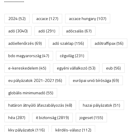
2024
(52)
accace
(127)
accace hungary
(107)
adó
(3040)
adó
(291)
adócsalás
(67)
adóellenőrzés
(69)
adó szaklap
(156)
adótraffipax
(56)
bdo magyarország
(47)
cégvilág
(231)
e-kereskedelem
(45)
egyéni vállalkozó
(53)
eub
(56)
eu pályázatok 2021-2027
(56)
európai unió bírósága
(69)
globális minimumadó
(55)
határon átnyúló áfaszabályozás
(48)
hazai pályázatok
(51)
héa
(287)
it biztonság
(2819)
jogeset
(155)
kkv pályázatok
(116)
kérdés-válasz
(112)