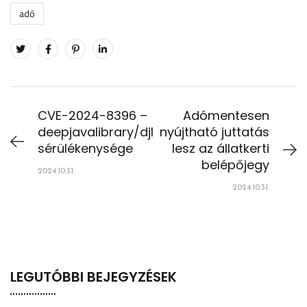
adó
CVE-2024-8396 –
Adómentesen
deepjavalibrary/djl
nyújtható juttatás
sérülékenysége
lesz az állatkerti
belépőjegy
2024.10.31.
2024.10.31.
LEGUTÓBBI BEJEGYZÉSEK