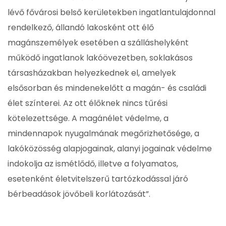
lévő fővárosi belső kerületekben ingatlantulajdonnal
rendelkező, állandó lakosként ott élő
magánszemélyek esetében a szálláshelyként
működő ingatlanok lakóövezetben, soklakásos
társasházakban helyezkednek el, amelyek
elsősorban és mindenekelőtt a magán- és családi
élet színterei. Az ott élőknek nincs tűrési
kötelezettsége. A magánélet védelme, a
mindennapok nyugalmának megőrizhetősége, a
lakóközösség alapjogainak, alanyi jogainak védelme
indokolja az ismétlődő, illetve a folyamatos,
esetenként életvitelszerű tartózkodással járó
bérbeadások jövőbeli korlátozását”.