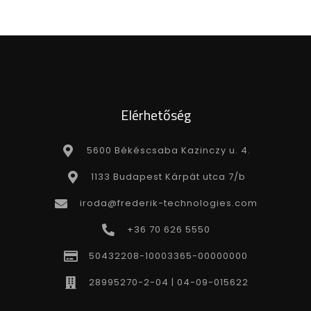
Elérhetőség
5600 Békéscsaba Kazinczy u. 4.
1133 Budapest Kárpát utca 7/b
iroda@frederik-technologies.com
+36 70 626 5550
50432208-10003365-00000000
28995270-2-04 | 04-09-015622