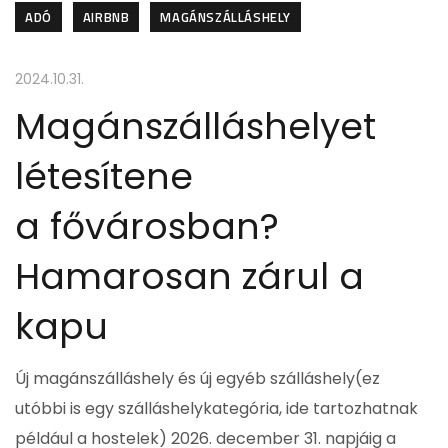
ADÓ
AIRBNB
MAGÁNSZÁLLÁSHELY
2024.10.31.
Magánszálláshelyet
létesítene
a fővárosban?
Hamarosan zárul a
kapu
Új magánszálláshely és új egyéb szálláshely(ez
utóbbi is egy szálláshelykategória, ide tartozhatnak
például a hostelek) 2026. december 31. napjáig a