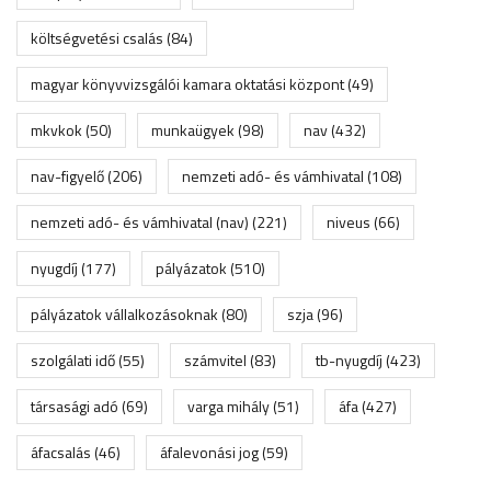
költségvetési csalás
(84)
magyar könyvvizsgálói kamara oktatási központ
(49)
mkvkok
(50)
munkaügyek
(98)
nav
(432)
nav-figyelő
(206)
nemzeti adó- és vámhivatal
(108)
nemzeti adó- és vámhivatal (nav)
(221)
niveus
(66)
nyugdíj
(177)
pályázatok
(510)
pályázatok vállalkozásoknak
(80)
szja
(96)
szolgálati idő
(55)
számvitel
(83)
tb-nyugdíj
(423)
társasági adó
(69)
varga mihály
(51)
áfa
(427)
áfacsalás
(46)
áfalevonási jog
(59)