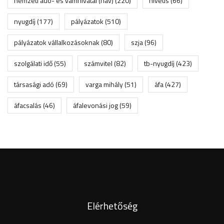
nemzeti adó- és vámhivatal (nav)
(220)
niveus
(66)
nyugdíj
(177)
pályázatok
(510)
pályázatok vállalkozásoknak
(80)
szja
(96)
szolgálati idő
(55)
számvitel
(82)
tb-nyugdíj
(423)
társasági adó
(69)
varga mihály
(51)
áfa
(427)
áfacsalás
(46)
áfalevonási jog
(59)
Elérhetőség