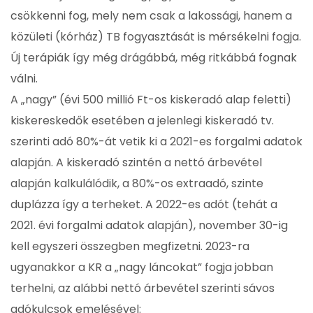
csökkenni fog, mely nem csak a lakossági, hanem a
közületi (kórház) TB fogyasztását is mérsékelni fogja.
Új terápiák így még drágábbá, még ritkábbá fognak
válni.
A „nagy” (évi 500 millió Ft-os kiskeradó alap feletti)
kiskereskedők esetében a jelenlegi kiskeradó tv.
szerinti adó 80%-át vetik ki a 2021-es forgalmi adatok
alapján. A kiskeradó szintén a nettó árbevétel
alapján kalkulálódik, a 80%-os extraadó, szinte
duplázza így a terheket. A 2022-es adót (tehát a
2021. évi forgalmi adatok alapján), november 30-ig
kell egyszeri összegben megfizetni. 2023-ra
ugyanakkor a KR a „nagy láncokat” fogja jobban
terhelni, az alábbi nettó árbevétel szerinti sávos
adókulcsok emelésével: