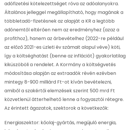
adófizetési kötelezettséget róva az adóalanyokra.
Általános jelleggel megállapítható, hogy magának a
többletadó-fizetésnek az alapját a KR a legtöbb
adónemtől eltérően nem az eredményhez (azaz a
profithoz), hanem az árbevételhez (2022-re például
az előző 2021-es üzleti év számait alapul véve) köti,
így a költséghatást (benne az inflációt) gyakorlatilag
kiküszöböli a rendelet. A Kormány a költségvetés
módosítása alapján az extraadók révén ezévben
mintegy 8-900 milliárd Ft-ot kíván bevételezni,
amiből a szakértői elemzések szerint 500 mrd Ft
közvetlenül átterhelhető lenne a fogyasztói rétegre.
Az érintett ágazatok, szektorok a következők:
Energiaszektor: kőolaj-gyártás, megújuló energia,