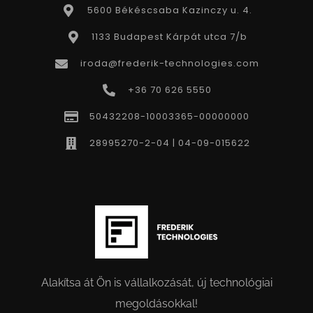
5600 Békéscsaba Kazinczy u. 4.
1133 Budapest Kárpát utca 7/b
iroda@frederik-technologies.com
+36 70 626 5550
50432208-10003365-00000000
28995270-2-04 | 04-09-015622
Alakítsa át Ön is vállalkozását, új technológiai
megoldásokkal!