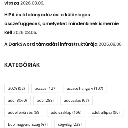
2026.08.06.
vissza
HIPA és átalányadózás: a különleges
összefüggések, amelyeket mindenkinek ismernie
2026.08.06.
kell
2026.08.06.
A DarkSword támadási infrastruktúrája
KATEGÓRIÁK
2024
(52)
accace
(127)
accace hungary
(107)
adó
(3040)
adó
(289)
adócsalás
(67)
adóellenőrzés
(69)
adó szaklap
(156)
adótraffipax
(56)
bdo magyarország
(47)
cégvilág
(229)