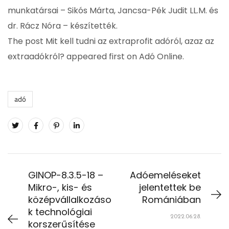
munkatársai – Sikós Márta, Jancsa-Pék Judit LL.M. és
dr. Rácz Nóra – készítették.
The post Mit kell tudni az extraprofit adóról, azaz az
extraadókról? appeared first on Adó Online.
adó
GINOP-8.3.5-18 –
Adóemeléseket
Mikro-, kis- és
jelentettek be
középvállalkozáso
Romániában
k technológiai
2022.06.28.
korszerűsítése