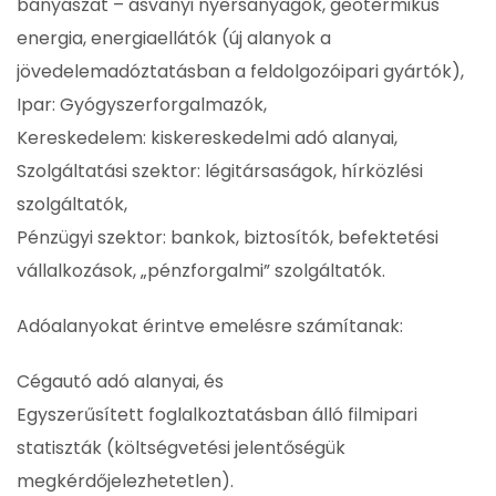
bányászat – ásványi nyersanyagok, geotermikus
energia, energiaellátók (új alanyok a
jövedelemadóztatásban a feldolgozóipari gyártók),
Ipar: Gyógyszerforgalmazók,
Kereskedelem: kiskereskedelmi adó alanyai,
Szolgáltatási szektor: légitársaságok, hírközlési
szolgáltatók,
Pénzügyi szektor: bankok, biztosítók, befektetési
vállalkozások, „pénzforgalmi” szolgáltatók.
Adóalanyokat érintve emelésre számítanak:
Cégautó adó alanyai, és
Egyszerűsített foglalkoztatásban álló filmipari
statiszták (költségvetési jelentőségük
megkérdőjelezhetetlen).