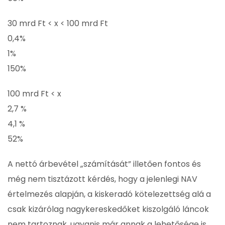
30 mrd Ft < x < 100 mrd Ft
0,4%
1%
150%
100 mrd Ft < x
2,7 %
4,1 %
52%
A nettó árbevétel „számítását” illetően fontos és
még nem tisztázott kérdés, hogy a jelenlegi NAV
értelmezés alapján, a kiskeradó kötelezettség alá a
csak kizárólag nagykereskedőket kiszolgáló láncok
nem tartoznak, ugyanis már annak a lehetősége is