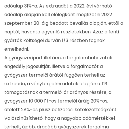
adóalap 31%-a. Az extraadót a 2022. évi várható
adóalap alapján kell előlegként megfizetni 2022
szeptember 20-áig beadott bevallás alapján, ettől a
naptól, havonta egyenlő részletekben. Azaz a fenti
gyártók költségei durván 1/3 részben fognak
emelkedni.
A gyógyszeripart illetően, a forgalombahozatali
engedély jogosultját, illetve a forgalmazót a
gyógyszer termelői árától függően terheli az
extraadó, a vényforgalmi adatok alapján a TB
támogatásnak a termelői ár arányos részére, a
gyógyszer 10 000 Ft-os termelői áráig 20%-os,
afölött 28%-os plusz befizetési kötelezettségként.
Valószínűsíthető, hogy a nagyobb adómértékkel
terhelt, újabb, drágább gyógyszerek forgalma