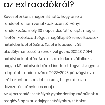
az extraadókról?
Bevezetésként megemlíthető, hogy erre a
rendeletre nem vonatkozik azon törvényi
rendelkezés, mely 30 napos „laufot” állapít meg a
fizetési kötelezettséget megállapító rendelkezések
hatályba léptetésére. Ezzel a lépéssel vált
akadálymentessé a rendkívül gyors, 2022.07.01-i
hatályba léptetés. Amire nem tudunk vállalkozni,
hogy a KR hatálya idejére kísérletet tegyünk, ugyanis
a legtöbb rendelkezés a 2022-2023 pénzügyi évre
szól, azonban nem lehet tudni, hogy mi lesz a
„kivezetés” tényleges napja.
Az új extraadó-szabályok gyakorlatilag ráépülnek a
meglévő ágazati adójogszabályokra, többlet