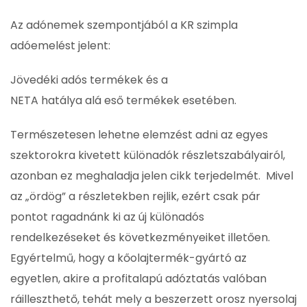
Az adónemek szempontjából a KR szimpla
adóemelést jelent:
Jövedéki adós termékek és a
NETA hatálya alá eső termékek esetében.
Természetesen lehetne elemzést adni az egyes
szektorokra kivetett különadók részletszabályairól,
azonban ez meghaladja jelen cikk terjedelmét. Mivel
az „ördög” a részletekben rejlik, ezért csak pár
pontot ragadnánk ki az új különadós
rendelkezéseket és következményeiket illetően.
Egyértelmű, hogy a kőolajtermék-gyártó az
egyetlen, akire a profitalapú adóztatás valóban
ráilleszthető, tehát mely a beszerzett orosz nyersolaj