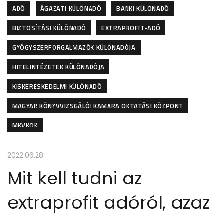
ADÓ
ÁGAZATI KÜLÖNADÓ
BANKI KÜLÖNADÓ
BIZTOSÍTÁSI KÜLÖNADÓ
EXTRAPROFIT-ADÓ
GYÓGYSZERFORGALMAZÓK KÜLÖNADÓJA
HITELINTÉZETEK KÜLÖNADÓJA
KISKERESKEDELMI KÜLÖNADÓ
MAGYAR KÖNYVVIZSGÁLÓI KAMARA OKTATÁSI KÖZPONT
MKVKOK
2022.06.28.
Mit kell tudni az
extraprofit adóról, azaz