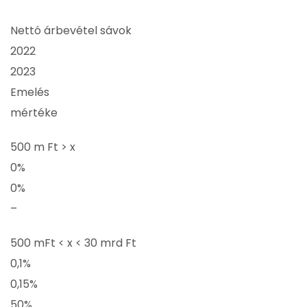
Nettó árbevétel sávok
2022
2023
Emelés
mértéke
500 m Ft > x
0%
0%
–
500 mFt < x < 30 mrd Ft
0,1%
0,15%
50%