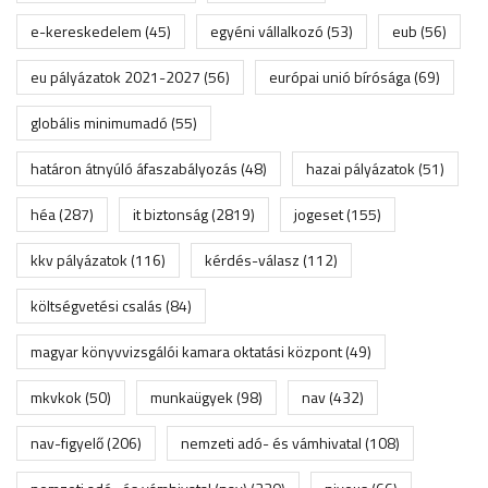
e-kereskedelem
(45)
egyéni vállalkozó
(53)
eub
(56)
eu pályázatok 2021-2027
(56)
európai unió bírósága
(69)
globális minimumadó
(55)
határon átnyúló áfaszabályozás
(48)
hazai pályázatok
(51)
héa
(287)
it biztonság
(2819)
jogeset
(155)
kkv pályázatok
(116)
kérdés-válasz
(112)
költségvetési csalás
(84)
magyar könyvvizsgálói kamara oktatási központ
(49)
mkvkok
(50)
munkaügyek
(98)
nav
(432)
nav-figyelő
(206)
nemzeti adó- és vámhivatal
(108)