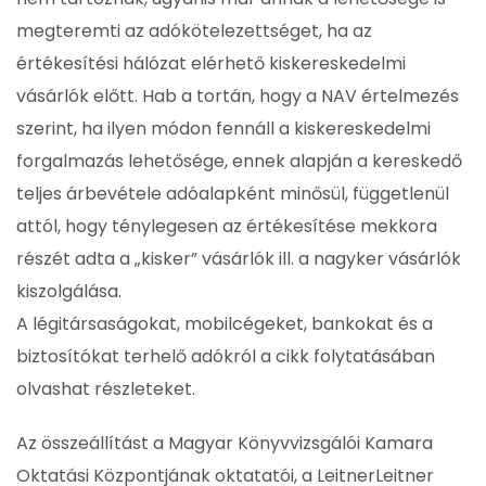
megteremti az adókötelezettséget, ha az
értékesítési hálózat elérhető kiskereskedelmi
vásárlók előtt. Hab a tortán, hogy a NAV értelmezés
szerint, ha ilyen módon fennáll a kiskereskedelmi
forgalmazás lehetősége, ennek alapján a kereskedő
teljes árbevétele adóalapként minősül, függetlenül
attól, hogy ténylegesen az értékesítése mekkora
részét adta a „kisker” vásárlók ill. a nagyker vásárlók
kiszolgálása.
A légitársaságokat, mobilcégeket, bankokat és a
biztosítókat terhelő adókról a cikk folytatásában
olvashat részleteket.
Az összeállítást a Magyar Könyvvizsgálói Kamara
Oktatási Központjának oktatatói, a LeitnerLeitner