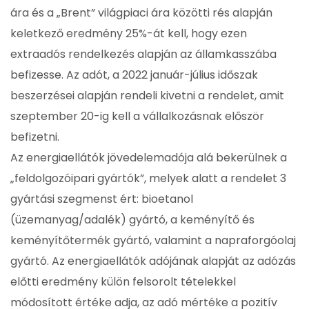
ára és a „Brent” világpiaci ára közötti rés alapján
keletkező eredmény 25%-át kell, hogy ezen
extraadós rendelkezés alapján az államkasszába
befizesse. Az adót, a 2022 január-július időszak
beszerzései alapján rendeli kivetni a rendelet, amit
szeptember 20-ig kell a vállalkozásnak először
befizetni.
Az energiaellátók jövedelemadója alá bekerülnek a
„feldolgozóipari gyártók”, melyek alatt a rendelet 3
gyártási szegmenst ért: bioetanol
(üzemanyag/adalék) gyártó, a keményítő és
keményítőtermék gyártó, valamint a napraforgóolaj
gyártó. Az energiaellátók adójának alapját az adózás
előtti eredmény külön felsorolt tételekkel
módosított értéke adja, az adó mértéke a pozitív