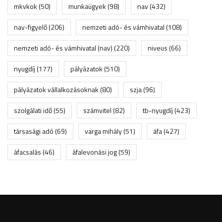
mkvkok
(50)
munkaügyek
(98)
nav
(432)
nav-figyelő
(206)
nemzeti adó- és vámhivatal
(108)
nemzeti adó- és vámhivatal (nav)
(220)
niveus
(66)
nyugdíj
(177)
pályázatok
(510)
pályázatok vállalkozásoknak
(80)
szja
(96)
szolgálati idő
(55)
számvitel
(82)
tb-nyugdíj
(423)
társasági adó
(69)
varga mihály
(51)
áfa
(427)
áfacsalás
(46)
áfalevonási jog
(59)