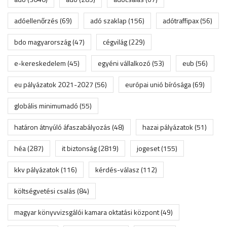
adóellenőrzés
(69)
adó szaklap
(156)
adótraffipax
(56)
bdo magyarország
(47)
cégvilág
(229)
e-kereskedelem
(45)
egyéni vállalkozó
(53)
eub
(56)
eu pályázatok 2021-2027
(56)
európai unió bírósága
(69)
globális minimumadó
(55)
határon átnyúló áfaszabályozás
(48)
hazai pályázatok
(51)
héa
(287)
it biztonság
(2819)
jogeset
(155)
kkv pályázatok
(116)
kérdés-válasz
(112)
költségvetési csalás
(84)
magyar könyvvizsgálói kamara oktatási központ
(49)