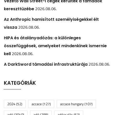
Vezető Wall Street-i cégek kerültek a támadók
2026.08.06.
kereszttüzébe
Az Anthropic hamisított személyiségekkel élt
2026.08.06.
vissza
HIPA és átalányadózás: a különleges
összefüggések, amelyeket mindenkinek ismernie
2026.08.06.
kell
2026.08.06.
A DarkSword támadási infrastruktúrája
KATEGÓRIÁK
2024
(52)
accace
(127)
accace hungary
(107)
adó
(3040)
adó
(289)
adócsalás
(67)