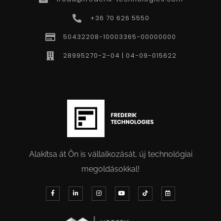
+36 70 626 5550
50432208-10003365-00000000
28995270-2-04 | 04-09-015622
Alakítsa át Ön is vállalkozását, új technológiai
megoldásokkal!