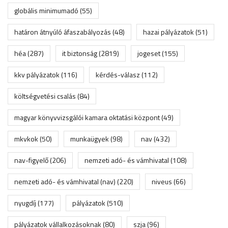
globális minimumadó
(55)
határon átnyúló áfaszabályozás
(48)
hazai pályázatok
(51)
héa
(287)
it biztonság
(2819)
jogeset
(155)
kkv pályázatok
(116)
kérdés-válasz
(112)
költségvetési csalás
(84)
magyar könyvvizsgálói kamara oktatási központ
(49)
mkvkok
(50)
munkaügyek
(98)
nav
(432)
nav-figyelő
(206)
nemzeti adó- és vámhivatal
(108)
nemzeti adó- és vámhivatal (nav)
(220)
niveus
(66)
nyugdíj
(177)
pályázatok
(510)
pályázatok vállalkozásoknak
(80)
szja
(96)