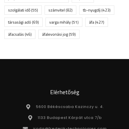
szolgálati idő
(55)
számvitel
(82)
tb-nyugdíj
(423)
társasági adó
(69)
varga mihály
(51)
áfa
(427)
áfacsalás
(46)
áfalevonási jog
(59)
Elérhetőség
5600 Békéscsaba Kazinczy u. 4.
1133 Budapest Kárpát utca 7/b
iroda@frederik-technologies.com