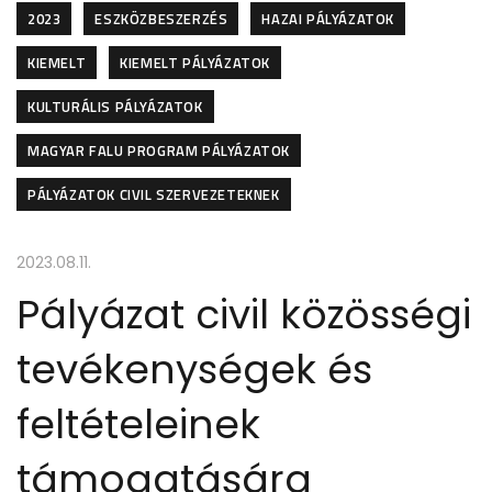
2023
ESZKÖZBESZERZÉS
HAZAI PÁLYÁZATOK
KIEMELT
KIEMELT PÁLYÁZATOK
KULTURÁLIS PÁLYÁZATOK
MAGYAR FALU PROGRAM PÁLYÁZATOK
PÁLYÁZATOK CIVIL SZERVEZETEKNEK
2023.08.11.
Pályázat civil közösségi
tevékenységek és
feltételeinek
támogatására