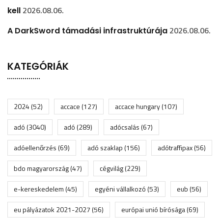
2026.08.06.
kell
2026.08.06.
A DarkSword támadási infrastruktúrája
KATEGÓRIÁK
2024
(52)
accace
(127)
accace hungary
(107)
adó
(3040)
adó
(289)
adócsalás
(67)
adóellenőrzés
(69)
adó szaklap
(156)
adótraffipax
(56)
bdo magyarország
(47)
cégvilág
(229)
e-kereskedelem
(45)
egyéni vállalkozó
(53)
eub
(56)
eu pályázatok 2021-2027
(56)
európai unió bírósága
(69)