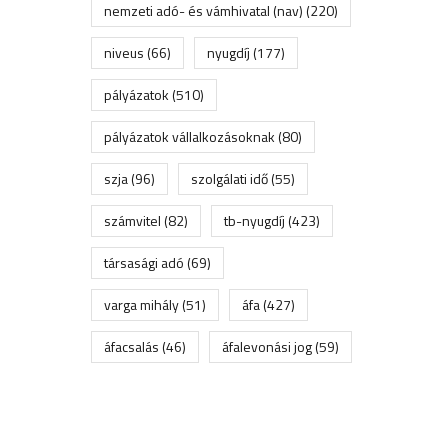
nemzeti adó- és vámhivatal (nav)
(220)
niveus
(66)
nyugdíj
(177)
pályázatok
(510)
pályázatok vállalkozásoknak
(80)
szja
(96)
szolgálati idő
(55)
számvitel
(82)
tb-nyugdíj
(423)
társasági adó
(69)
varga mihály
(51)
áfa
(427)
áfacsalás
(46)
áfalevonási jog
(59)