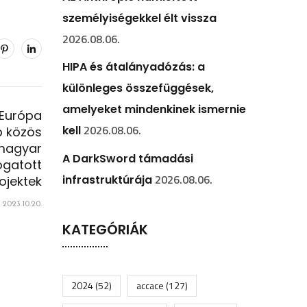
személyiségekkel élt vissza
2026.08.06.
HIPA és átalányadózás: a
különleges összefüggések,
amelyeket mindenkinek ismernie
 Európa
2026.08.06.
kell
b közös
magyar
A DarkSword támadási
ogatott
2026.08.06.
infrastruktúrája
ojektek
2023.10.20.
KATEGÓRIÁK
2024
(52)
accace
(127)