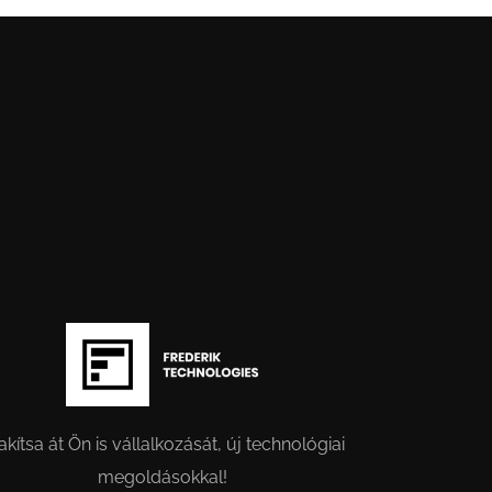
akítsa át Ön is vállalkozását, új technológiai
megoldásokkal!