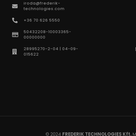
iroda@frederik-
technologies.com
+36 70 626 5550
50432208-10003365-
00000000
28995270-2-04 | 04-09-
015622
© 2024
FREDERIK TECHNOLOGIES Kft.
Mi