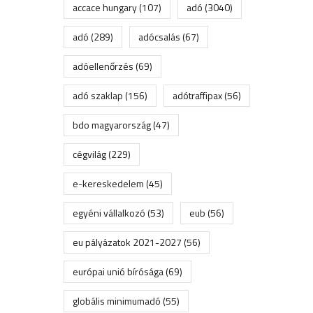
accace hungary
(107)
adó
(3040)
adó
(289)
adócsalás
(67)
adóellenőrzés
(69)
adó szaklap
(156)
adótraffipax
(56)
bdo magyarország
(47)
cégvilág
(229)
e-kereskedelem
(45)
egyéni vállalkozó
(53)
eub
(56)
eu pályázatok 2021-2027
(56)
európai unió bírósága
(69)
globális minimumadó
(55)