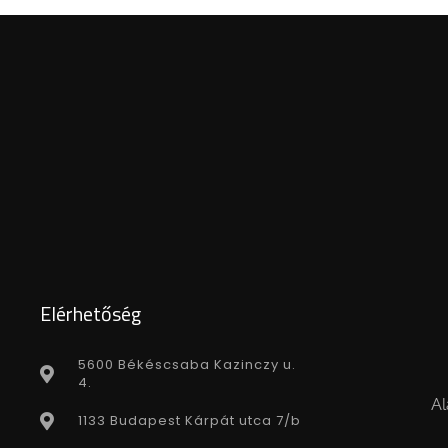
Elérhetőség
5600 Békéscsaba Kazinczy u.
4.
Al
1133 Budapest Kárpát utca 7/b