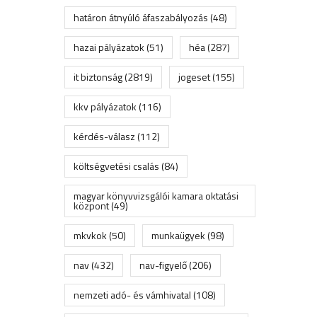
határon átnyúló áfaszabályozás
(48)
hazai pályázatok
(51)
héa
(287)
it biztonság
(2819)
jogeset
(155)
kkv pályázatok
(116)
kérdés-válasz
(112)
költségvetési csalás
(84)
magyar könyvvizsgálói kamara oktatási
központ
(49)
mkvkok
(50)
munkaügyek
(98)
nav
(432)
nav-figyelő
(206)
nemzeti adó- és vámhivatal
(108)