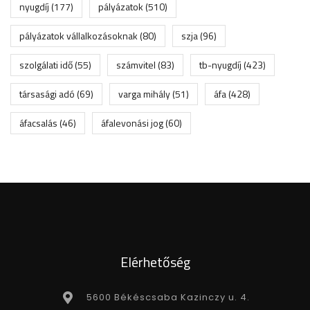
nyugdíj
(177)
pályázatok
(510)
pályázatok vállalkozásoknak
(80)
szja
(96)
szolgálati idő
(55)
számvitel
(83)
tb-nyugdíj
(423)
társasági adó
(69)
varga mihály
(51)
áfa
(428)
áfacsalás
(46)
áfalevonási jog
(60)
Elérhetőség
5600 Békéscsaba Kazinczy u. 4.