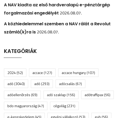
A NAV kiadta az első hardveralapú e-pénztárgép
2026.08.07.
forgalmazási engedélyét
A közhiedelemmel szemben a NAV rálát a Revolut
2026.08.07.
számlá(k)ra is
KATEGÓRIÁK
2024
(52)
accace
(127)
accace hungary
(107)
adó
(3040)
adó
(293)
adócsalás
(67)
adóellenőrzés
(69)
adó szaklap
(156)
adótraffipax
(56)
bdo magyarország
(47)
cégvilág
(231)
e-kereskedelem
(45)
egyéni vállalkozó
(53)
eub
(56)