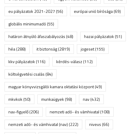
eu pályázatok 2021-2027
(56)
európai unió bírósága
(69)
globális minimumadó
(55)
határon átnyúló áfaszabályozás
(48)
hazai pályázatok
(51)
héa
(288)
it biztonság
(2819)
jogeset
(155)
kkv pályázatok
(116)
kérdés-válasz
(112)
költségvetési csalás
(84)
magyar könyvvizsgálói kamara oktatási központ
(49)
mkvkok
(50)
munkaügyek
(98)
nav
(432)
nav-figyelő
(206)
nemzeti adó- és vámhivatal
(108)
nemzeti adó- és vámhivatal (nav)
(222)
niveus
(66)