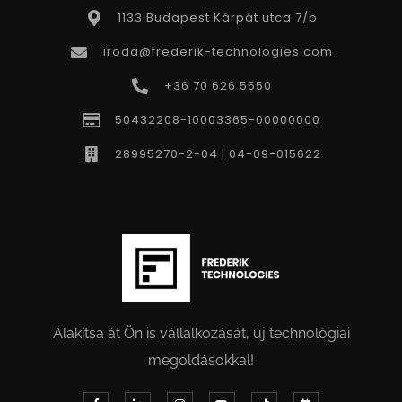
1133 Budapest Kárpát utca 7/b
iroda@frederik-technologies.com
+36 70 626 5550
50432208-10003365-00000000
28995270-2-04 | 04-09-015622
Alakítsa át Ön is vállalkozását, új technológiai
megoldásokkal!