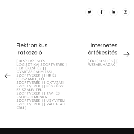
Elektronikus
Internetes
iratkezelő
értékesítés
[ BESZERZÉSI ÉS
[ ÉRTÉKESÍTÉS ] [
LOGISZTIKAI SZOFTVEREK ]
WEBÁRUHÁZAK ]
[ ÉRTÉKESÍTÉS ] [
GYÁRTÁSIRÁNYÍTÁSI
SZOFTVEREK ] [ HR ÉS
BÉRSZÁMFEJTŐ
SZOFTVEREK ] [ OKTATÁSI
SZOFTVEREK ] [ PÉNZÜGY
ÉS SZÁMVITEL
SZOFTVEREK ] [ TÁV- ÉS
CSOPORTMUNKA
SZOFTVEREK ] [ ÜGYVITELI
SZOFTVEREK ] [ VÁLLALATI
CRM ]