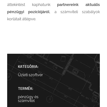
áttekintést kaphatunk
partnereink aktuális
pénzügyi pozíciójáról
, a számviteli szabályok
korlátait átlépve.
KATEGÓRIA:
Üzleti szoftver
TERMÉK:
pénzügy és
számvitel