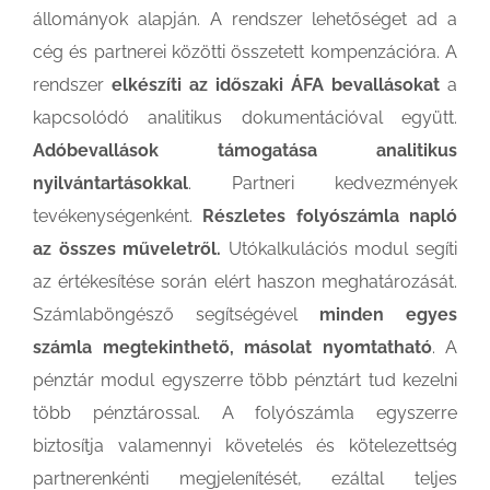
állományok alapján. A rendszer lehetőséget ad a
cég és partnerei közötti összetett kompenzációra. A
rendszer
elkészíti az időszaki ÁFA bevallásokat
a
kapcsolódó analitikus dokumentációval együtt.
Adóbevallások támogatása analitikus
nyilvántartásokkal
. Partneri kedvezmények
tevékenységenként.
Részletes folyószámla napló
az összes műveletről.
Utókalkulációs modul segíti
az értékesítése során elért haszon meghatározását.
Számlaböngésző segítségével
minden egyes
számla megtekinthető, másolat nyomtatható
. A
pénztár modul egyszerre több pénztárt tud kezelni
több pénztárossal. A folyószámla egyszerre
biztosítja valamennyi követelés és kötelezettség
partnerenkénti megjelenítését, ezáltal teljes