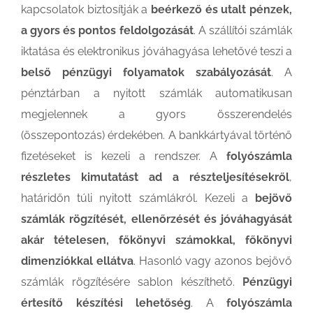
kapcsolatok biztosítják a
beérkező és utalt pénzek,
a gyors és pontos feldolgozását
. A szállítói számlák
iktatása és elektronikus jóváhagyása lehetővé teszi a
belső pénzügyi folyamatok szabályozását
. A
pénztárban a nyitott számlák automatikusan
megjelennek a gyors összerendelés
(összepontozás) érdekében. A bankkártyával történő
fizetéseket is kezeli a rendszer. A
folyószámla
részletes kimutatást ad a részteljesítésekről
,
határidőn túli nyitott számlákról. Kezeli a
bejövő
számlák rögzítését, ellenőrzését és jóváhagyását
akár tételesen, főkönyvi számokkal, főkönyvi
dimenziókkal ellátva
. Hasonló vagy azonos bejövő
számlák rögzítésére sablon készíthető.
Pénzügyi
értesítő készítési lehetőség
. A
folyószámla