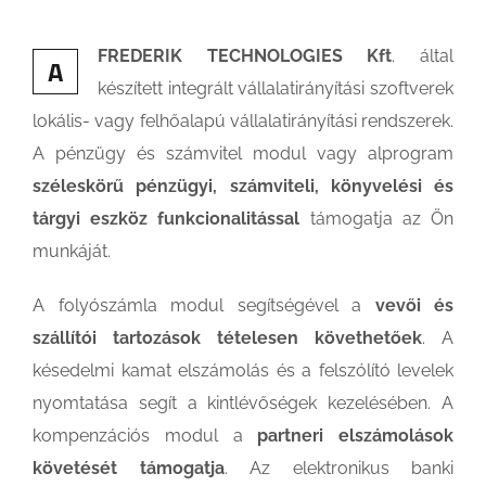
FREDERIK TECHNOLOGIES Kft
. által
A
készített integrált vállalatirányítási szoftverek
lokális- vagy felhőalapú vállalatirányítási rendszerek.
A pénzügy és számvitel modul vagy alprogram
széleskörű pénzügyi, számviteli, könyvelési és
tárgyi eszköz funkcionalitással
támogatja az Ön
munkáját.
A folyószámla modul segítségével a
vevői és
szállítói tartozások tételesen követhetőek
. A
késedelmi kamat elszámolás és a felszólító levelek
nyomtatása segít a kintlévőségek kezelésében. A
kompenzációs modul a
partneri elszámolások
követését
támogatja
. Az elektronikus banki