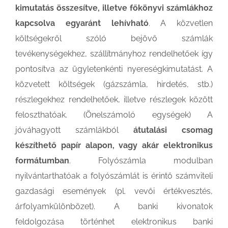
kimutatás összesítve, illetve főkönyvi számlákhoz
kapcsolva egyaránt lehívható
. A közvetlen
költségekről szóló bejövő számlák
tevékenységekhez, szállítmányhoz rendelhetőek így
pontosítva az ügyletenkénti nyereségkimutatást. A
közvetett költségek (gázszámla, hirdetés, stb.)
részlegekhez rendelhetőek, illetve részlegek között
feloszthatóak. (Önelszámoló egységek) A
jóváhagyott számlákból
átutalási csomag
készíthető papír alapon, vagy akár elektronikus
formátumban
. Folyószámla modulban
nyilvántarthatóak a folyószámlát is érintő számviteli
gazdasági események (pl. vevői értékvesztés,
árfolyamkülönbözet). A banki kivonatok
feldolgozása történhet elektronikus banki