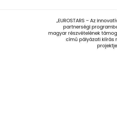
„EUROSTARS – Az innovatí
partnerségi programb
magyar részvételének támo
című pályázati kiírás 
projektje