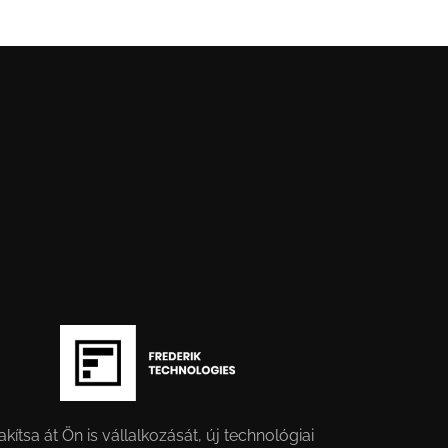
akítsa át Ön is vállalkozását, új technológiai