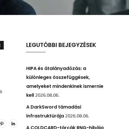
LEGUTÓBBI BEJEGYZÉSEK
K
HIPA és átalányadózás: a
különleges összefüggések,
amelyeket mindenkinek ismernie
ik
2026.08.06.
kell
A DarkSword támadási
2026.08.06.
infrastruktúrája
A COLDCARD-tárcák RNG-hibája