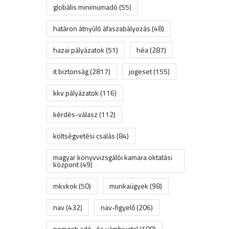
globális minimumadó
(55)
határon átnyúló áfaszabályozás
(48)
hazai pályázatok
(51)
héa
(287)
it biztonság
(2817)
jogeset
(155)
kkv pályázatok
(116)
kérdés-válasz
(112)
költségvetési csalás
(84)
magyar könyvvizsgálói kamara oktatási
központ
(49)
mkvkok
(50)
munkaügyek
(98)
nav
(432)
nav-figyelő
(206)
nemzeti adó- és vámhivatal
(108)