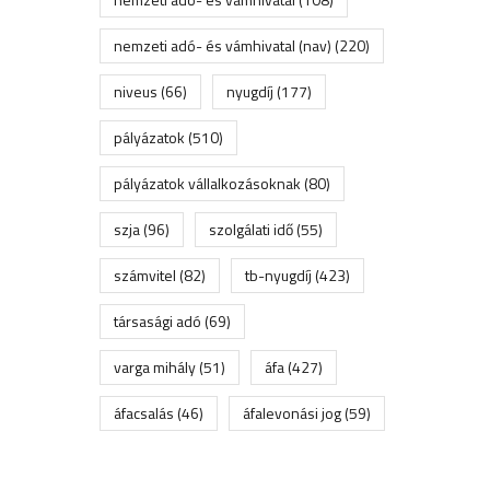
nemzeti adó- és vámhivatal (nav)
(220)
niveus
(66)
nyugdíj
(177)
pályázatok
(510)
pályázatok vállalkozásoknak
(80)
szja
(96)
szolgálati idő
(55)
számvitel
(82)
tb-nyugdíj
(423)
társasági adó
(69)
varga mihály
(51)
áfa
(427)
áfacsalás
(46)
áfalevonási jog
(59)