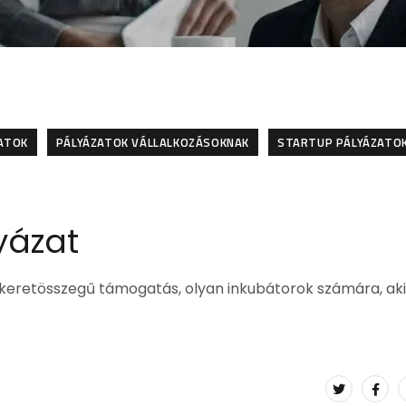
ZATOK
PÁLYÁZATOK VÁLLALKOZÁSOKNAK
STARTUP PÁLYÁZATO
yázat
nt keretösszegű támogatás, olyan inkubátorok számára, ak