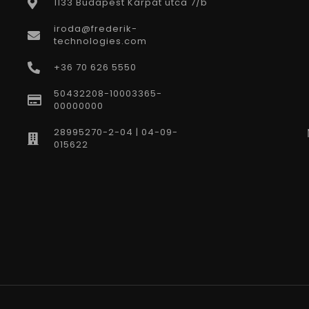
1133 Budapest Kárpát utca 7/b
iroda@frederik-
technologies.com
+36 70 626 5550
50432208-10003365-
00000000
28995270-2-04 | 04-09-
015622