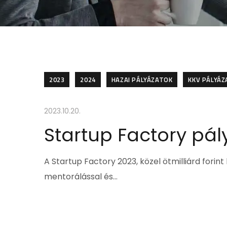
2023
2024
HAZAI PÁLYÁZATOK
KKV PÁLYÁ
2023.10.20.
Startup Factory pál
A Startup Factory 2023, közel ötmilliárd fori
mentorálással és…