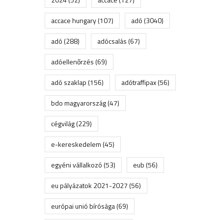
accace hungary
(107)
adó
(3040)
adó
(288)
adócsalás
(67)
adóellenőrzés
(69)
adó szaklap
(156)
adótraffipax
(56)
bdo magyarország
(47)
cégvilág
(229)
e-kereskedelem
(45)
egyéni vállalkozó
(53)
eub
(56)
eu pályázatok 2021-2027
(56)
európai unió bírósága
(69)