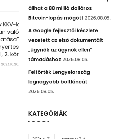
állhat a 88 millió dolláros
2026.08.05.
Bitcoin-lopás mögött
v KKV-k
A Google fejlesztői készlete
an való
gatása”
vezetett az első dokumentált
nyertes
„ügynök az ügynök ellen”
i, 2. kör
2026.08.05.
támadáshoz
2023.10.20.
Feltörték Lengyelország
legnagyobb boltláncát
2026.08.05.
KATEGÓRIÁK
2024
(52)
accace
(127)