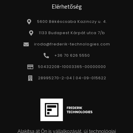
Elérhetőség
5600 Békéscsaba Kazinczy u. 4.
1133 Budapest Kárpát utca 7/b
iroda@frederik-technologies.com
+36 70 626 5550
50432208-10003365-00000000
28995270-2-04 | 04-09-015622
Alakítsa át Ön is vállalkozását, új technológiai