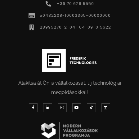
+36 70 626 5550
50432208-10003365-00000000
28995270-2-04 | 04-09-015622
Alakítsa át Ön is vállalkozását, új technológiai
megoldásokkal!