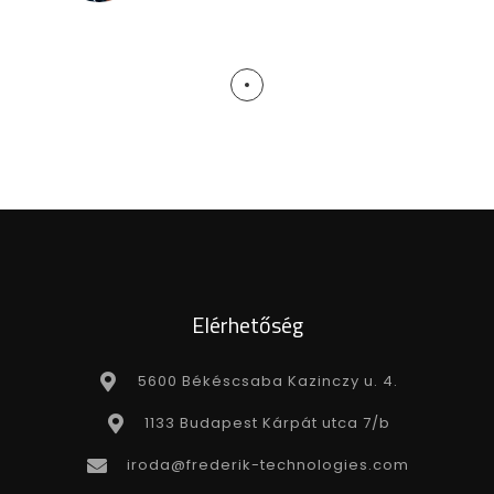
Elérhetőség
5600 Békéscsaba Kazinczy u. 4.
1133 Budapest Kárpát utca 7/b
iroda@frederik-technologies.com