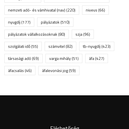
nemzeti adó- és vámhivatal (nav)
(220)
niveus
(66)
nyugdíj
(177)
pályázatok
(510)
pályázatok vállalkozásoknak
(80)
szja
(96)
szolgálati idő
(55)
számvitel
(82)
tb-nyugdíj
(423)
társasági adó
(69)
varga mihály
(51)
áfa
(427)
áfacsalás
(46)
áfalevonási jog
(59)
Elérhetőség