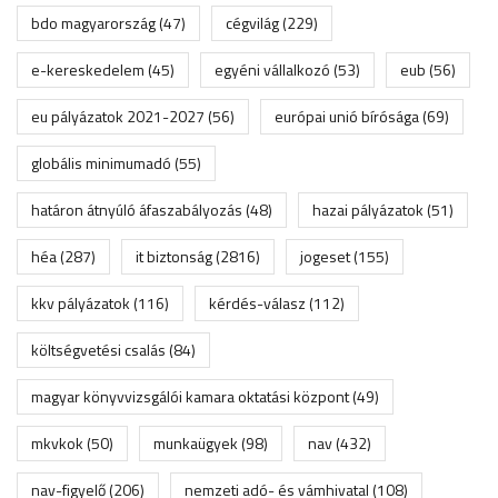
bdo magyarország
(47)
cégvilág
(229)
e-kereskedelem
(45)
egyéni vállalkozó
(53)
eub
(56)
eu pályázatok 2021-2027
(56)
európai unió bírósága
(69)
globális minimumadó
(55)
határon átnyúló áfaszabályozás
(48)
hazai pályázatok
(51)
héa
(287)
it biztonság
(2816)
jogeset
(155)
kkv pályázatok
(116)
kérdés-válasz
(112)
költségvetési csalás
(84)
magyar könyvvizsgálói kamara oktatási központ
(49)
mkvkok
(50)
munkaügyek
(98)
nav
(432)
nav-figyelő
(206)
nemzeti adó- és vámhivatal
(108)