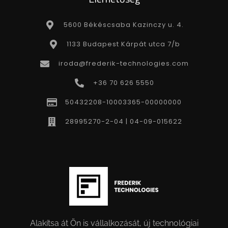
5600 Békéscsaba Kazinczy u. 4.
1133 Budapest Kárpát utca 7/b
iroda@frederik-technologies.com
+36 70 626 5550
50432208-10003365-00000000
28995270-2-04 | 04-09-015622
Alakítsa át Ön is vállalkozását, új technológiai