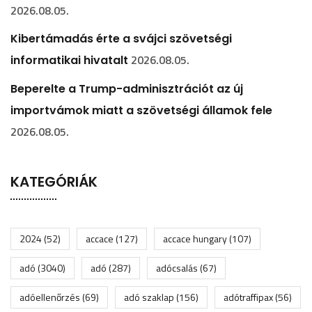
2026.08.05.
Kibertámadás érte a svájci szövetségi
2026.08.05.
informatikai hivatalt
Beperelte a Trump-adminisztrációt az új
importvámok miatt a szövetségi államok fele
2026.08.05.
KATEGÓRIÁK
2024
(52)
accace
(127)
accace hungary
(107)
adó
(3040)
adó
(287)
adócsalás
(67)
adóellenőrzés
(69)
adó szaklap
(156)
adótraffipax
(56)