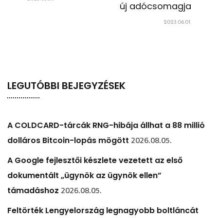
új adócsomagja
2023.06.01.
LEGUTÓBBI BEJEGYZÉSEK
A COLDCARD-tárcák RNG-hibája állhat a 88 millió
2026.08.05.
dolláros Bitcoin-lopás mögött
A Google fejlesztői készlete vezetett az első
dokumentált „ügynök az ügynök ellen”
2026.08.05.
támadáshoz
Feltörték Lengyelország legnagyobb boltláncát