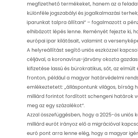
megfizethető termékeket, hanem az a feladat, 
különféle jogszabályi és jogalkalmazási terhe
iparunkat talpra állítani” – fogalmazott a pé
elhibázott lépés lenne. Reményét fejezte ki, ho
európai ipar kilátásait, valamint a versenykép
A helyreállítást segítő uniós eszközzel kapc
céljával, a koronavírus-járvány okozta gazdasá
kifizetése lassú és bürokratikus, sőt, az elmú
fronton, például a magyar határvédelmi rends
emlékeztetett: „álláspontunk világos, bírság 
milliárd forintot fordított schengeni határok
meg az egy százalékot”.
Azzal összefüggésben, hogy a 2025-ös uniós kö
milliárd eurót irányoz elő a migrációval kapcs
euró pont arra lenne elég, hogy a magyar igén