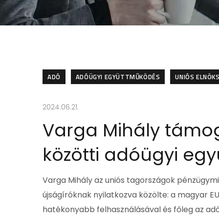
ADÓ
ADÓÜGYI EGYÜTTMŰKÖDÉS
UNIÓS ELNÖK
2024.06.21.
Varga Mihály támog
közötti adóügyi eg
Varga Mihály az uniós tagországok pénzügymi
újságíróknak nyilatkozva közölte: a magyar EU
hatékonyabb felhasználásával és főleg az adót