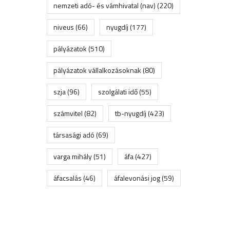
nemzeti adó- és vámhivatal (nav)
(220)
niveus
(66)
nyugdíj
(177)
pályázatok
(510)
pályázatok vállalkozásoknak
(80)
szja
(96)
szolgálati idő
(55)
számvitel
(82)
tb-nyugdíj
(423)
társasági adó
(69)
varga mihály
(51)
áfa
(427)
áfacsalás
(46)
áfalevonási jog
(59)