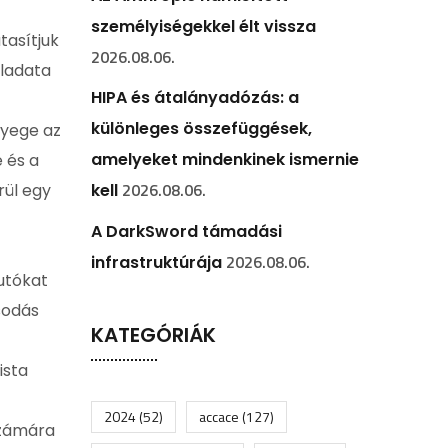
személyiségekkel élt vissza
tasítjuk
2026.08.06.
eladata
HIPA és átalányadózás: a
különleges összefüggések,
nyege az
amelyeket mindenkinek ismernie
 és a
2026.08.06.
rül egy
kell
A DarkSword támadási
2026.08.06.
infrastruktúrája
utókat
sodás
KATEGÓRIÁK
ista
2024
(52)
accace
(127)
számára