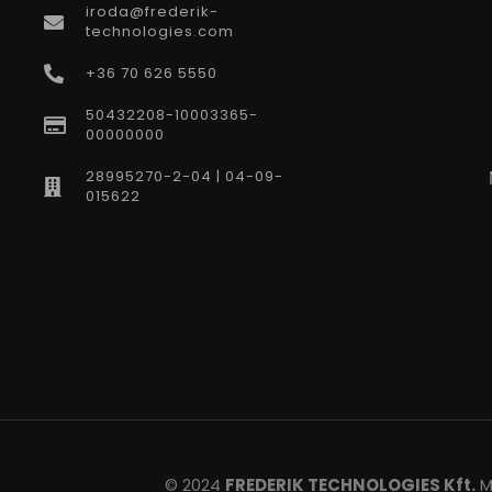
iroda@frederik-
technologies.com
+36 70 626 5550
50432208-10003365-
00000000
28995270-2-04 | 04-09-
015622
© 2024
FREDERIK TECHNOLOGIES Kft.
Mi