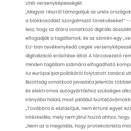
Unió versenyképességét.
„Magyar részről támogatjuk az uniós országok
a blokkosodást szorgalmazó törekvéseket” – 
lesz, hogy az áfára vonatkozó digitális dosszi
elfogadják a tagállamok, és az szintén egy „
EU-ban tevékenykedő cégek versenyképességé
digitalizáció erősítése által. A tárcavezető re
minden tagállam számára elfogadható kompr
Az európai iparpolitikáról folytatott tanácsi 
Bizottság vonatkozó javaslata jelentős több
és elektromos autógyártáshoz szükséges alkat
irányába halad, most például büntetővámokka
„Továbbra is elutasítjuk, nem értünk egyet ez
intézkedés, mely nem járul hozzá ahhoz, hogy 
„Nem az a megoldás, hogy protekcionista mód