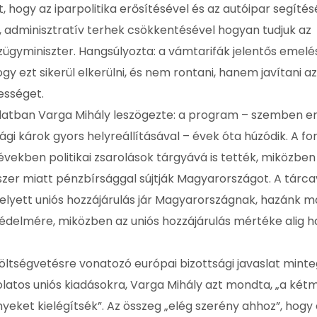
hogy az iparpolitika erősítésével és az autóipar segítés
k, adminisztratív terhek csökkentésével hogyan tudjuk az
nzügyminiszter. Hangsúlyozta: a vámtarifák jelentős emelé
gy ezt sikerül elkerülni, és nem rontani, hanem javítani az
ességet.
solatban Varga Mihály leszögezte: a program – szemben e
gi károk gyors helyreállításával – évek óta húzódik. A fo
lt években politikai zsarolások tárgyává is tették, miközbe
zer miatt pénzbírsággal sújtják Magyarországot. A tárc
helyett uniós hozzájárulás jár Magyarországnak, hazánk m
 védelmére, miközben az uniós hozzájárulás mértéke alig h
ltségvetésre vonatozó európai bizottsági javaslat minteg
olatos uniós kiadásokra, Varga Mihály azt mondta, „a kétmi
yeket kielégítsék”. Az összeg „elég szerény ahhoz”, hogy