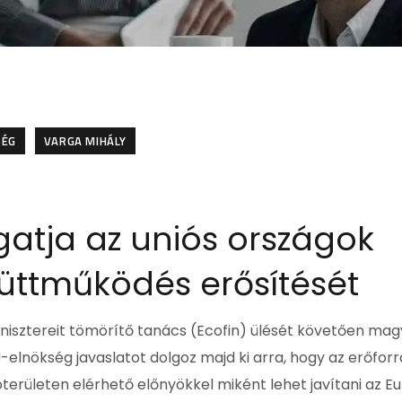
SÉG
VARGA MIHÁLY
atja az uniós országok
yüttműködés erősítését
nisztereit tömörítő tanács (Ecofin) ülését követően mag
-elnökség javaslatot dolgoz majd ki arra, hogy az erőfor
erületen elérhető előnyökkel miként lehet javítani az Eu