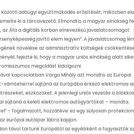
 közötti adóügyi együttműködés erősítését, miközben elu
emelte ki a tárcavezető. Elmondta, a magyar elnökség f
ét, az Áfa a digitális korban elnevezésű javaslatcsomagot
versenyképesség javító elem legyen”. A javaslatcsomag lé
nek növelése az adminisztratív költségek csökkentése
ményét fejezte ki, hogy a magyar uniós elnökség alatt sike
omisszumos megoldást kidolgozni.
vitával kapcsolatban Varga Mihály azt mondta: az Európai
let-vámteherrel sújtaná az Európába érkező elektromos a
részeket, eszközöket. A jelenlegi uniós vezetés a blokko
l sújtaná a keleti elektromos autógyártókat – mondta.
zel” – fogalmazott, hozzátéve: ez egy súlyosan protekcion
az európai autóipar lábra kapjon.
on távol tartunk Európától az egyébként a fogyasztók 