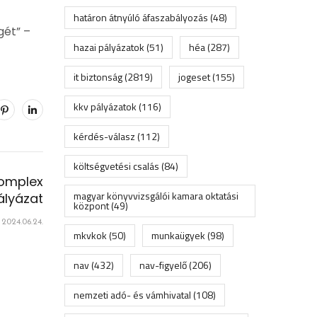
határon átnyúló áfaszabályozás
(48)
gét” –
hazai pályázatok
(51)
héa
(287)
it biztonság
(2819)
jogeset
(155)
kkv pályázatok
(116)
kérdés-válasz
(112)
költségvetési csalás
(84)
komplex
magyar könyvvizsgálói kamara oktatási
ályázat
központ
(49)
2024.06.24.
mkvkok
(50)
munkaügyek
(98)
nav
(432)
nav-figyelő
(206)
nemzeti adó- és vámhivatal
(108)