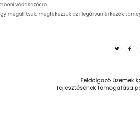
zembeni védekezésre.
ogy megállítsuk, megfékezzük az illegálisan érkezők töme
Feldolgozó üzemek 
fejlesztésének támogatása p