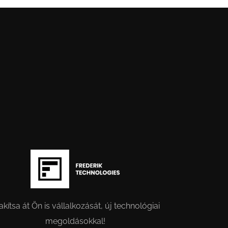
akítsa át Ön is vállalkozását, új technológiai
megoldásokkal!