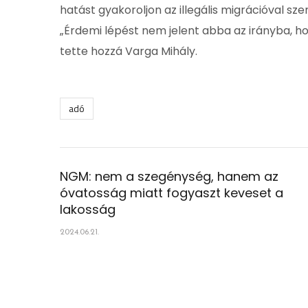
hatást gyakoroljon az illegális migrációval s
„Érdemi lépést nem jelent abba az irányba, h
tette hozzá Varga Mihály.
adó
NGM: nem a szegénység, hanem az
óvatosság miatt fogyaszt keveset a
lakosság
2024.06.21.