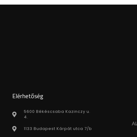
Elérhetőség
5600 Békéscsaba Kazinczy u.
4.
Al
1133 Budapest Kárpát utca 7/b