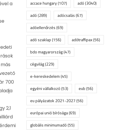
accace hungary
(107)
adó
(3040)
ével a
adó
(289)
adócsalás
(67)
se
adóellenőrzés
(69)
adó szaklap
(156)
adótraffipax
(56)
redeti
bdo magyarország
(47)
rrások
cégvilág
(229)
n más
avezető
e-kereskedelem
(45)
ár 700
egyéni vállalkozó
(53)
eub
(56)
aladja
eu pályázatok 2021-2027
(56)
y 2,1
európai unió bírósága
(69)
lliárd
globális minimumadó
(55)
 érdemi