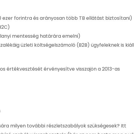
0 ezer forintra és arányosan több TB ellátást biztosítani)
(B2C)
a alanyi mentesség határára emelni)
alékáig üzleti költségelszámoló (B2B) ügyfeleknek is kiál
0%-os értékvesztését érvényesítve visszajön a 2013-as
s
sára milyen további részletszabályok szükségesek? Itt