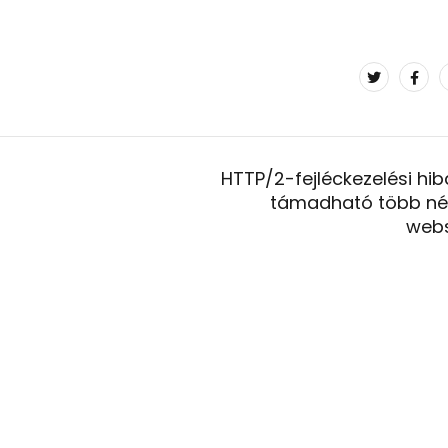
HTTP/2-fejléckezelési hib
támadható több né
webs