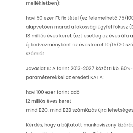
mellékletben):
havi 50 ezer Ft fix tétel (ez felemelhető 75/10
alapvetően marad a lakossági ügyfél fókusz 
18 milliós éves keret (ezt esetleg az éves áf
új kedvezményként az éves keret 10/15/20 száz
számlát
Javaslat II.: A forint 2013-2027 közötti kb. 8
paraméterekkel az eredeti KATA:
havi 100 ezer forint adó
12 milliós éves keret
mind B2C, mind B2B számlázás újra lehetsége
Kérdés, hogy a bújtatott munkaviszony kizárá