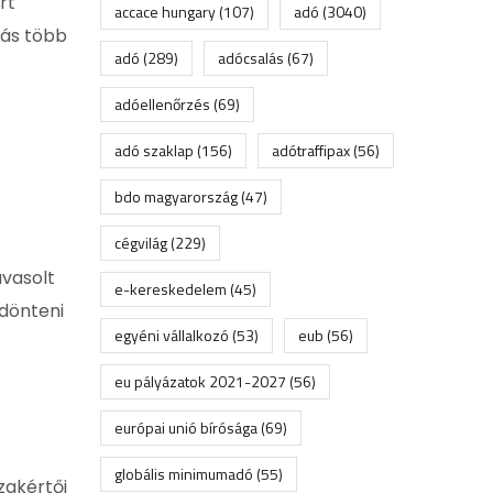
rt
accace hungary
(107)
adó
(3040)
zás több
adó
(289)
adócsalás
(67)
adóellenőrzés
(69)
adó szaklap
(156)
adótraffipax
(56)
bdo magyarország
(47)
cégvilág
(229)
avasolt
e-kereskedelem
(45)
dönteni
egyéni vállalkozó
(53)
eub
(56)
eu pályázatok 2021-2027
(56)
európai unió bírósága
(69)
globális minimumadó
(55)
zakértői