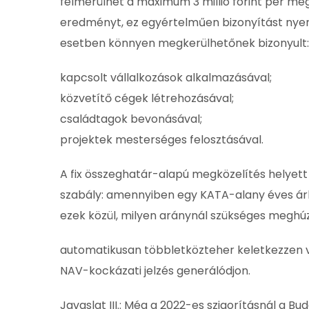
felmerülhet a maximum 3 millió forint per me
eredményt, ez egyértelműen bizonyítást nyer
esetben könnyen megkerülhetőnek bizonyult:
kapcsolt vállalkozások alkalmazásával;
közvetítő cégek létrehozásával;
családtagok bevonásával;
projektek mesterséges felosztásával.
A fix összeghatár-alapú megközelítés helyett
szabály: amennyiben egy KATA-alany éves ár
ezek közül, milyen aránynál szükséges meghúz
automatikusan többletközteher keletkezzen 
NAV-kockázati jelzés generálódjon.
Javaslat III.: Még a 2022-es szigorításnál a 