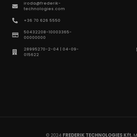
iroda@frederik-
technologies.com
+36 70 626 5550
50432208-10003365-
00000000
28995270-2-04 | 04-09-
015622
© 2024
FREDERIK TECHNOLOGIES Kft.
Mi