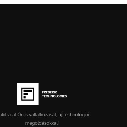
akítsa át Ön is vállalkozását, új technológiai
megoldásokkal!