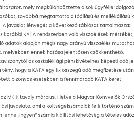
áltozatot, mely megkülönböztette a sok ügyféllel dolgozó
kozókat, továbbá megtartotta a főállású és mellékállású 
t. A javaslat lényegét a következő táblázat tartalmazza:
az korábbi KATA rendszerben való visszaélések mértékét,
ló adatok alapján mégis nagy arányú visszaélés mutathat
is, melyekben ennek hatása jelentősen csökkenthető.
kaviszonytól az osztalék ági pénzkivételhez képesti adó j
 a tény, hogy a KATA egy fix összegű adó megfizetése utá
ehetett bizonyos esetekben a fennmaradó KATA keret
t az MKIK tavaly márciusi, illetve a Magyar Könyvelők Ors
si javaslata, ami a költségelszámolók felé történő szám
 lenne „ingyen” számla kiállítási lehetőség a tételes adó