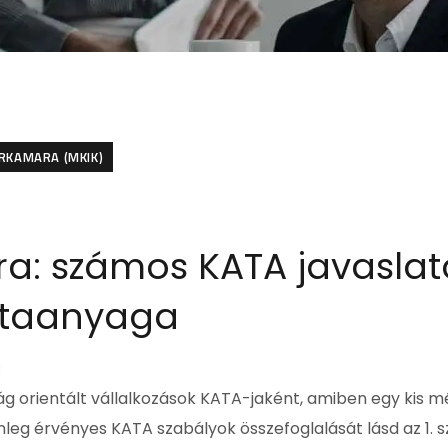
RKAMARA (MKIK)
ra: számos KATA javaslat
vitaanyaga
:
ág orientált vállalkozások KATA-jaként, amiben egy kis 
lenleg érvényes KATA szabályok összefoglalását lásd az 1.