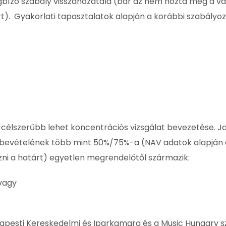
gbízó szabály visszahozatala (bár az nem hozta meg a vá
t). Gyakorlati tapasztalatok alapján a korábbi szabályo
 célszerűbb lehet koncentrációs vizsgálat bevezetése. J
bevételének több mint 50%/75%-a (NAV adatok alapján 
ni a határt) egyetlen megrendelőtől származik:
vagy
Budapesti Kereskedelmi és Iparkamara és a Music Hungary s