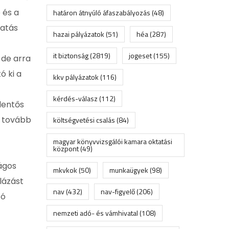
 és a
határon átnyúló áfaszabályozás
(48)
katás
hazai pályázatok
(51)
héa
(287)
it biztonság
(2819)
jogeset
(155)
 de arra
ó ki a
kkv pályázatok
(116)
kérdés-válasz
(112)
elentős
n tovább
költségvetési csalás
(84)
magyar könyvvizsgálói kamara oktatási
központ
(49)
zágos
mkvkok
(50)
munkaügyek
(98)
lázást
nav
(432)
nav-figyelő
(206)
zó
nemzeti adó- és vámhivatal
(108)