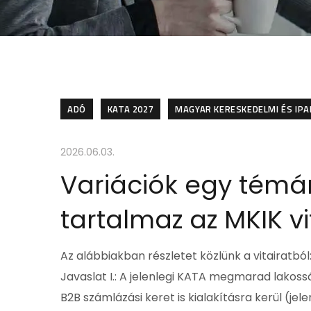
ADÓ
KATA 2027
MAGYAR KERESKEDELMI ÉS IPA
2026.06.03.
Variációk egy témá
tartalmaz az MKIK 
Az alábbiakban részletet közlünk a vitairatból
Javaslat I.: A jelenlegi KATA megmarad lakoss
B2B számlázási keret is kialakításra kerül (je