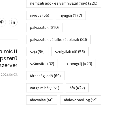
nemzeti adó- és vámhivatal (nav)
(220)
niveus
(66)
nyugdíj
(177)
pályázatok
(510)
pályázatok vállalkozásoknak
(80)
a miatt
szja
(96)
szolgálati idő
(55)
pszerű
számvitel
(82)
tb-nyugdíj
(423)
zerver
társasági adó
(69)
2026.06.03.
varga mihály
(51)
áfa
(427)
áfacsalás
(46)
áfalevonási jog
(59)