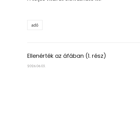
adó
Ellenérték az áfában (1. rész)
2026.06.03.