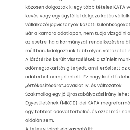
közösen dolgoztak ki egy több tételes KATA v
kevés vagy egy ügyféllel dolgozó katás vállal
vállalkozói jogviszonyok közötti különbségeke
Bár a kamara adatlapon, nem tudja vizsgálni 
az esetre, ha a kormányzat rendelkezésére ál
múltban, kidolgoztunk több olyan változatot 
A látótérbe került visszaélések a színlelt mun
adómegtakarításig terjedt, amit erősített az
adóterhet nem jelentett. Ez nagy kisértés l
„értékesítésére”.Javaslat IV. és változatok:
Szakmailag egy jó újraszabályozási irány lehe
Egyesületének (MKOE) idei KATA megreformálá
egy többlet adóval terhelné, és ezzel már nem
oldalán sem.
A teljes vitairat elolvasható itt.