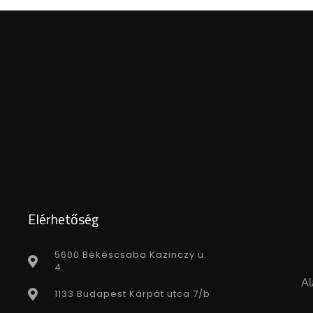
Elérhetőség
5600 Békéscsaba Kazinczy u.
4.
Al
1133 Budapest Kárpát utca 7/b